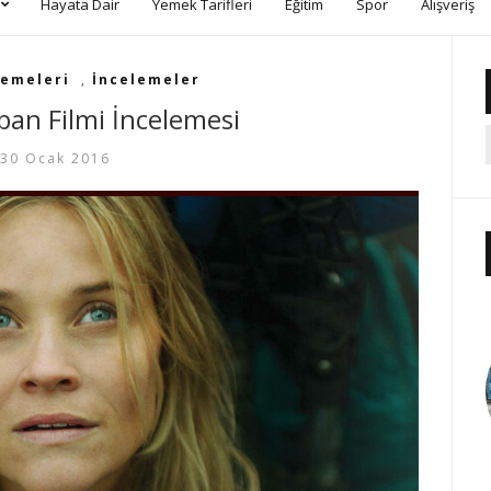
Hayata Dair
Yemek Tarifleri
Eğitim
Spor
Alışveriş
lemeleri
,
İncelemeler
ban Filmi İncelemesi
30 Ocak 2016