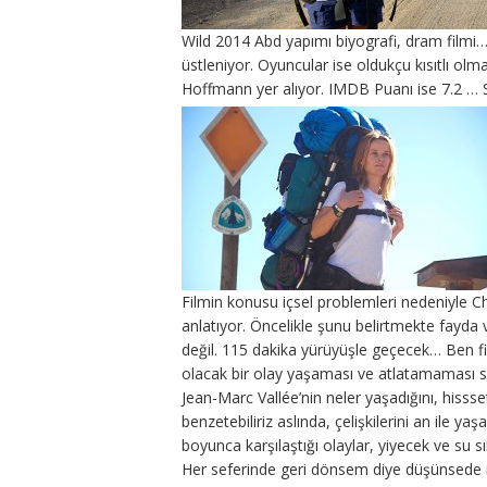
Wild 2014 Abd yapımı biyografi, dram filmi… 
üstleniyor. Oyuncular ise oldukçu kısıtlı ol
Hoffmann yer alıyor. IMDB Puanı ise 7.2 … 
Filmin konusu içsel problemleri nedeniyle Ch
anlatıyor. Öncelikle şunu belirtmekte fayda 
değil. 115 dakika yürüyüşle geçecek… Ben fi
olacak bir olay yaşaması ve atlatamaması s
Jean-Marc Vallée’nin neler yaşadığını, hissse
benzetebiliriz aslında, çelişkilerini an ile ya
boyunca karşılaştığı olaylar, yiyecek ve su s
Her seferinde geri dönsem diye düşünsede m