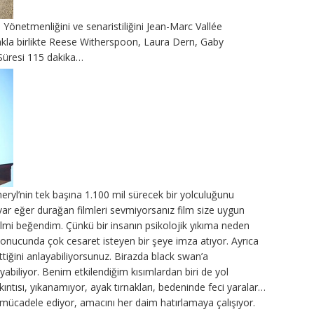
Yönetmenliğini ve senaristiliğini Jean-Marc Vallée
makla birlikte Reese Witherspoon, Laura Dern, Gaby
Süresi 115 dakika…
eryl’nin tek başına 1.100 mil sürecek bir yolculuğunu
var eğer durağan filmleri sevmiyorsanız film size uygun
lmi beğendim. Çünkü bir insanın psikolojik yıkıma neden
onucunda çok cesaret isteyen bir şeye imza atıyor. Ayrıca
ttiğini anlayabiliyorsunuz. Birazda black swan’a
şayabiliyor. Benim etkilendiğim kısımlardan biri de yol
ıkıntısı, yıkanamıyor, ayak tırnakları, bedeninde feci yaralar…
ücadele ediyor, amacını her daim hatırlamaya çalışıyor.