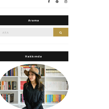
Arama
Ara:
Ara
Hakkımda