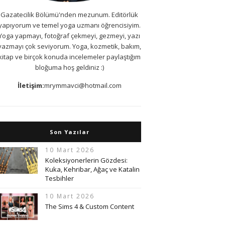
Gazatecilik Bölümü'nden mezunum. Editörlük
yapıyorum ve temel yoga uzmanı öğrencisiyim.
Yoga yapmayı, fotoğraf çekmeyi, gezmeyi, yazı
yazmayı çok seviyorum. Yoga, kozmetik, bakım,
kitap ve birçok konuda incelemeler paylaştığım
bloğuma hoş geldiniz :)
İletişim:
mrymmavci@hotmail.com
Son Yazılar
10 Mart 2026
Koleksiyonerlerin Gözdesi:
Kuka, Kehribar, Ağaç ve Katalin
Tesbihler
10 Mart 2026
The Sims 4 & Custom Content