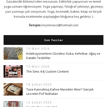
Gazatecilik Bölümü'nden mezunum. Editörlük yapıyorum ve temel
yoga uzmanı öğrencisiyim. Yoga yapmayı, fotoğraf çekmeyi, gezmeyi,
yazı yazmayı çok seviyorum. Yoga, kozmetik, bakım, kitap ve birçok
konuda incelemeler paylaştığım bloğuma hoş geldiniz :)
İletişim:
mrymmavci@hotmail.com
Son Yazılar
10 Mart 2026
Koleksiyonerlerin Gözdesi: Kuka, Kehribar, Ağaç ve
Katalin Tesbihler
10 Mart 2026
The Sims 4 & Custom Content
18 Şubat 2026
Taze Kavrulmuş Kahve Nereden Alınır? Gerçek
Lezzetin Püf Noktaları
12 Şubat 2026