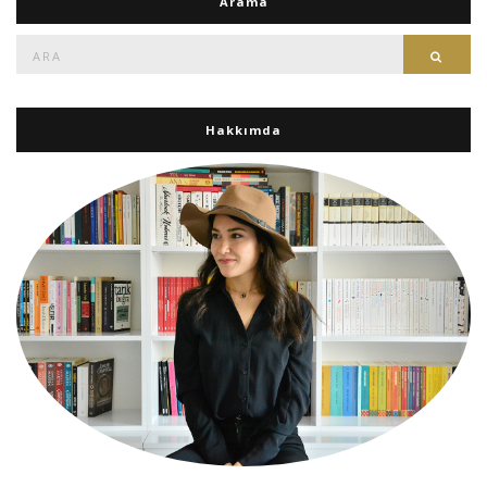
Arama
Ara:
Ara
Hakkımda