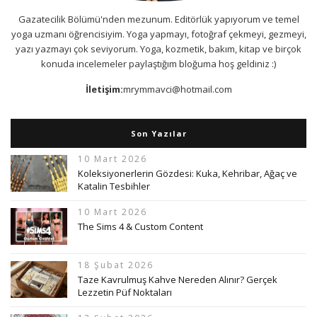
Gazatecilik Bölümü'nden mezunum. Editörlük yapıyorum ve temel
yoga uzmanı öğrencisiyim. Yoga yapmayı, fotoğraf çekmeyi, gezmeyi,
yazı yazmayı çok seviyorum. Yoga, kozmetik, bakım, kitap ve birçok
konuda incelemeler paylaştığım bloğuma hoş geldiniz :)
İletişim:
mrymmavci@hotmail.com
Son Yazılar
10 Mart 2026
Koleksiyonerlerin Gözdesi: Kuka, Kehribar, Ağaç ve
Katalin Tesbihler
10 Mart 2026
The Sims 4 & Custom Content
18 Şubat 2026
Taze Kavrulmuş Kahve Nereden Alınır? Gerçek
Lezzetin Püf Noktaları