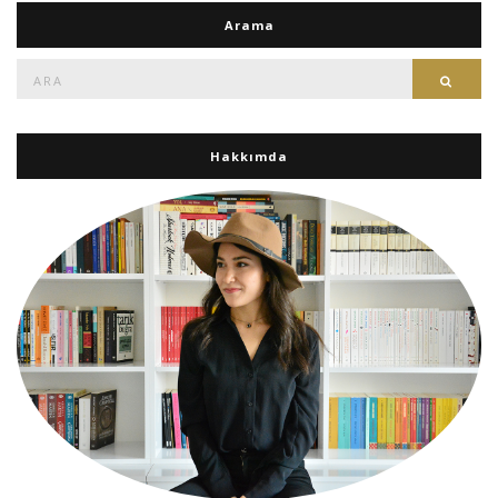
Arama
Ara:
Ara
Hakkımda