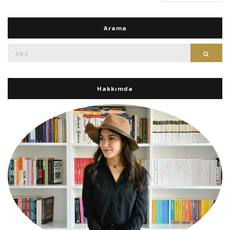
Arama
Ara:
Ara
Hakkımda