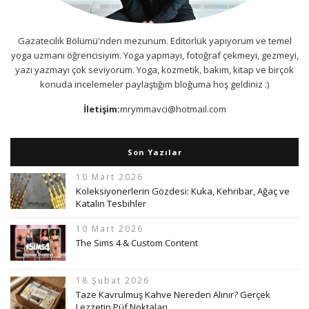
Gazatecilik Bölümü'nden mezunum. Editörlük yapıyorum ve temel
yoga uzmanı öğrencisiyim. Yoga yapmayı, fotoğraf çekmeyi, gezmeyi,
yazı yazmayı çok seviyorum. Yoga, kozmetik, bakım, kitap ve birçok
konuda incelemeler paylaştığım bloğuma hoş geldiniz :)
İletişim:
mrymmavci@hotmail.com
Son Yazılar
10 Mart 2026
Koleksiyonerlerin Gözdesi: Kuka, Kehribar, Ağaç ve
Katalin Tesbihler
10 Mart 2026
The Sims 4 & Custom Content
18 Şubat 2026
Taze Kavrulmuş Kahve Nereden Alınır? Gerçek
Lezzetin Püf Noktaları