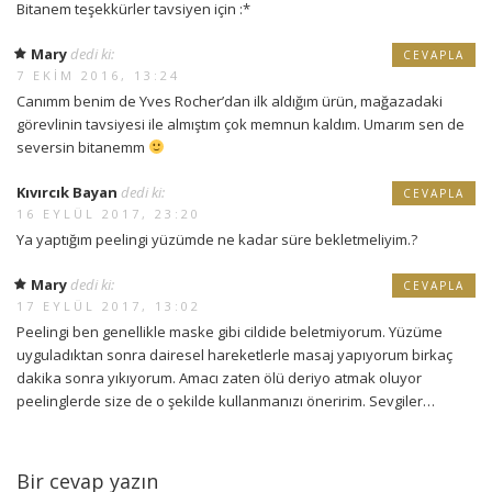
Bitanem teşekkürler tavsiyen için :*
Mary
dedi ki:
CEVAPLA
7 EKIM 2016, 13:24
Canımm benim de Yves Rocher’dan ilk aldığım ürün, mağazadaki
görevlinin tavsiyesi ile almıştım çok memnun kaldım. Umarım sen de
seversin bitanemm
Kıvırcık Bayan
dedi ki:
CEVAPLA
16 EYLÜL 2017, 23:20
Ya yaptığım peelingi yüzümde ne kadar süre bekletmeliyim.?
Mary
dedi ki:
CEVAPLA
17 EYLÜL 2017, 13:02
Peelingi ben genellikle maske gibi cildide beletmiyorum. Yüzüme
uyguladıktan sonra dairesel hareketlerle masaj yapıyorum birkaç
dakika sonra yıkıyorum. Amacı zaten ölü deriyo atmak oluyor
peelinglerde size de o şekilde kullanmanızı öneririm. Sevgiler…
Bir cevap yazın