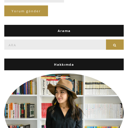
Arama
Ara:
Ara
Hakkımda