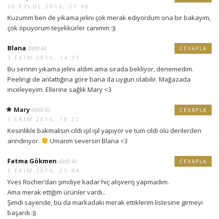
30 EYLÜL 2016, 21:49
Kuzumm ben de yıkama jelini çok merak ediyordum ona bir bakayım,
çok öpüyorum teşekkürler canımm :))
Blana
dedi ki:
CEVAPLA
3 EKIM 2016, 14:31
Bu serinin yıkama jelini aldım ama sırada bekliyor, denemedim.
Peelingi de anlattığına göre bana da uygun olabilir. Mağazada
inceleyeyim. Ellerine sağlık Mary <3
Mary
dedi ki:
CEVAPLA
3 EKIM 2016, 18:22
Kesinlikle bakmalısın cildi ışıl ışıl yapıyor ve tüm cildi ölü derilerden
arındırıyor.
Umarım seversin Blana <3
Fatma Gökmen
dedi ki:
CEVAPLA
6 EKIM 2016, 23:44
Yves Rocher’dan şimdiye kadar hiç alışveriş yapmadım.
Ama merak ettiğim ürünler vardı..
Şimdi sayende, bu da markadaki merak ettiklerim listesine girmeyi
başardı :))