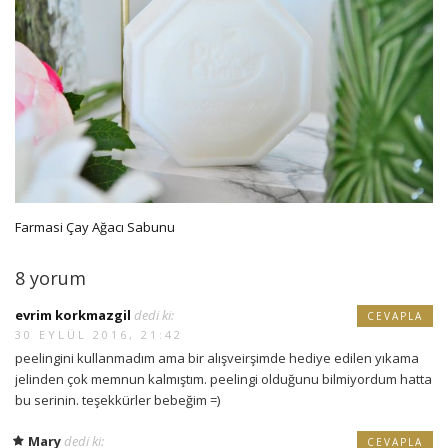
Farmasi Çay Ağacı Sabunu
8 yorum
evrim korkmazgil
dedi ki:
CEVAPLA
30 EYLÜL 2016, 21:42
peelingini kullanmadım ama bir alışveirşimde hediye edilen yıkama
jelinden çok memnun kalmıştım. peelingi olduğunu bilmiyordum hatta
bu serinin. teşekkürler bebeğim =)
Mary
dedi ki:
CEVAPLA