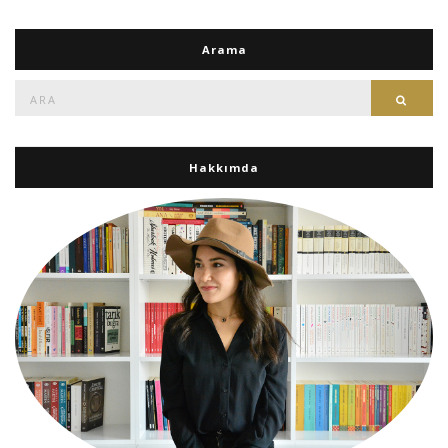
Arama
Ara:
Ara
Hakkımda