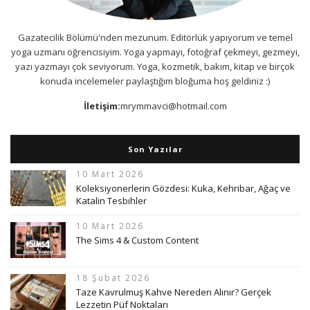
Gazatecilik Bölümü'nden mezunum. Editörlük yapıyorum ve temel
yoga uzmanı öğrencisiyim. Yoga yapmayı, fotoğraf çekmeyi, gezmeyi,
yazı yazmayı çok seviyorum. Yoga, kozmetik, bakım, kitap ve birçok
konuda incelemeler paylaştığım bloğuma hoş geldiniz :)
İletişim:
mrymmavci@hotmail.com
Son Yazılar
10 Mart 2026
Koleksiyonerlerin Gözdesi: Kuka, Kehribar, Ağaç ve
Katalin Tesbihler
10 Mart 2026
The Sims 4 & Custom Content
18 Şubat 2026
Taze Kavrulmuş Kahve Nereden Alınır? Gerçek
Lezzetin Püf Noktaları