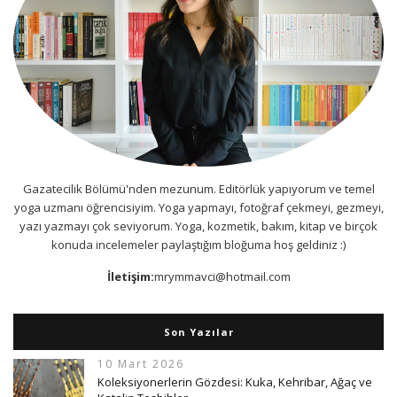
Gazatecilik Bölümü'nden mezunum. Editörlük yapıyorum ve temel
yoga uzmanı öğrencisiyim. Yoga yapmayı, fotoğraf çekmeyi, gezmeyi,
yazı yazmayı çok seviyorum. Yoga, kozmetik, bakım, kitap ve birçok
konuda incelemeler paylaştığım bloğuma hoş geldiniz :)
İletişim:
mrymmavci@hotmail.com
Son Yazılar
10 Mart 2026
Koleksiyonerlerin Gözdesi: Kuka, Kehribar, Ağaç ve