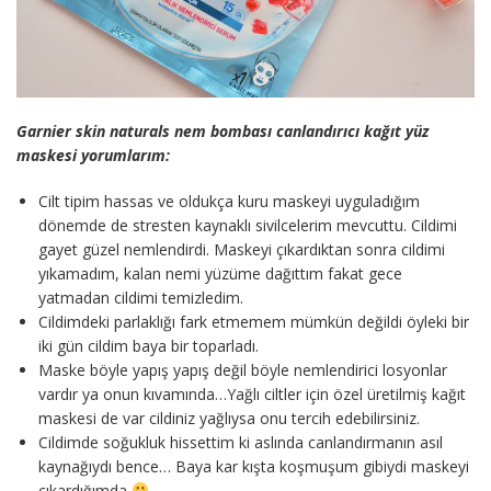
Garnier skin naturals nem bombası canlandırıcı kağıt yüz
maskesi yorumlarım:
Cilt tipim hassas ve oldukça kuru maskeyi uyguladığım
dönemde de stresten kaynaklı sivilcelerim mevcuttu. Cildimi
gayet güzel nemlendirdi. Maskeyi çıkardıktan sonra cildimi
yıkamadım, kalan nemi yüzüme dağıttım fakat gece
yatmadan cildimi temizledim.
Cildimdeki parlaklığı fark etmemem mümkün değildi öyleki bir
iki gün cildim baya bir toparladı.
Maske böyle yapış yapış değil böyle nemlendirici losyonlar
vardır ya onun kıvamında…Yağlı ciltler için özel üretilmiş kağıt
maskesi de var cildiniz yağlıysa onu tercih edebilirsiniz.
Cildimde soğukluk hissettim ki aslında canlandırmanın asıl
kaynağıydı bence… Baya kar kışta koşmuşum gibiydi maskeyi
çıkardığımda