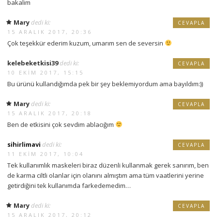
bakalim
Mary
dedi ki:
CEVAPLA
15 ARALIK 2017, 20:36
Çok teşekkür ederim kuzum, umarım sen de seversin
kelebeketkisi39
dedi ki:
CEVAPLA
10 EKIM 2017, 15:15
Bu ürünü kullandığımda pek bir şey beklemiyordum ama bayıldım:))
Mary
dedi ki:
CEVAPLA
15 ARALIK 2017, 20:18
Ben de etkisini çok sevdim ablacığım
sihirlimavi
dedi ki:
CEVAPLA
11 EKIM 2017, 10:04
Tek kullanımlık maskeleri biraz düzenli kullanmak gerek sanırım, ben
de karma ciltli olanlar için olanını almıştım ama tüm vaatlerini yerine
getirdiğini tek kullanımda farkedemedim…
Mary
dedi ki:
CEVAPLA
15 ARALIK 2017, 20:12