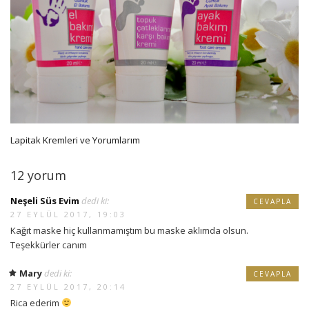
Lapitak Kremleri ve Yorumlarım
12 yorum
Neşeli Süs Evim
dedi ki:
CEVAPLA
27 EYLÜL 2017, 19:03
Kağıt maske hiç kullanmamıştım bu maske aklımda olsun.
Teşekkürler canım
Mary
dedi ki:
CEVAPLA
27 EYLÜL 2017, 20:14
Rica ederim