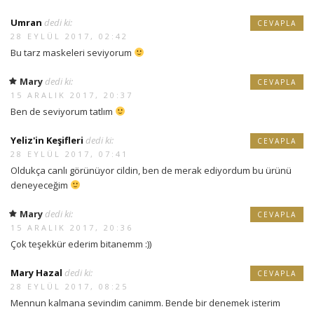
Umran
dedi ki:
CEVAPLA
28 EYLÜL 2017, 02:42
Bu tarz maskeleri seviyorum
Mary
dedi ki:
CEVAPLA
15 ARALIK 2017, 20:37
Ben de seviyorum tatlım
Yeliz'in Keşifleri
dedi ki:
CEVAPLA
28 EYLÜL 2017, 07:41
Oldukça canlı görünüyor cildin, ben de merak ediyordum bu ürünü
deneyeceğim
Mary
dedi ki:
CEVAPLA
15 ARALIK 2017, 20:36
Çok teşekkür ederim bitanemm :))
Mary Hazal
dedi ki:
CEVAPLA
28 EYLÜL 2017, 08:25
Mennun kalmana sevindim canimm. Bende bir denemek isterim