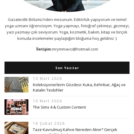
Gazatecilik Bölümü'nden mezunum. Editörlük yapıyorum ve temel
yoga uzmanı öğrencisiyim. Yoga yapmayı, fotoğraf çekmeyi, gezmeyi,
yazı yazmayı çok seviyorum. Yoga, kozmetik, bakım, kitap ve birçok
konuda incelemeler paylaştığım bloğuma hoş geldiniz :)
İletişim:
mrymmavci@hotmail.com
Son Yazılar
10 Mart 2026
Koleksiyonerlerin Gözdesi: Kuka, Kehribar, Ağaç ve
Katalin Tesbihler
10 Mart 2026
The Sims 4 & Custom Content
18 Şubat 2026
Taze Kavrulmuş Kahve Nereden Alınır? Gerçek