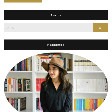
Arama
Ara:
Ara
Hakkımda