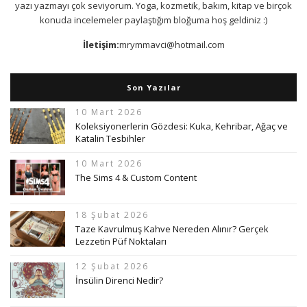
yazı yazmayı çok seviyorum. Yoga, kozmetik, bakım, kitap ve birçok
konuda incelemeler paylaştığım bloğuma hoş geldiniz :)
İletişim:
mrymmavci@hotmail.com
Son Yazılar
10 Mart 2026
Koleksiyonerlerin Gözdesi: Kuka, Kehribar, Ağaç ve
Katalin Tesbihler
10 Mart 2026
The Sims 4 & Custom Content
18 Şubat 2026
Taze Kavrulmuş Kahve Nereden Alınır? Gerçek
Lezzetin Püf Noktaları
12 Şubat 2026
İnsülin Direnci Nedir?