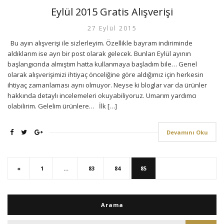
Eylül 2015 Gratis Alışverişi
27 Eylül 2015
Bu ayın alışverişi ile sizlerleyim. Özellikle bayram indiriminde
aldıklarım ise ayrı bir post olarak gelecek. Bunları Eylül ayının
başlangıcında almıştım hatta kullanmaya başladım bile… Genel
olarak alışverişimizi ihtiyaç önceliğine göre aldığımız için herkesin
ihtiyaç zamanlaması aynı olmuyor. Neyse ki bloglar var da ürünler
hakkında detaylı incelemeleri okuyabiliyoruz. Umarım yardımcı
olabilirim. Gelelim ürünlere… İlk […]
Devamını Oku
«
1
…
83
84
85
Arama