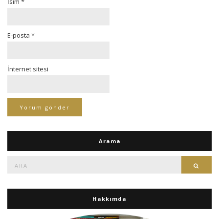
İsim
*
E-posta
*
İnternet sitesi
Arama
Ara:
Ara
Hakkımda