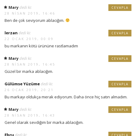
Mary
dedi ki:
CEVAPLA
28 NISAN 2019, 16:46
Ben de çok seviyorum ablacığım.
lerzan
dedi ki:
CEVAPLA
22 OCAK 2019, 00:09
bu markanın kötü ürününe rastlamadım
Mary
dedi ki:
CEVAPLA
28 NISAN 2019, 16:45
Güzel bir marka ablacığım.
Gülümse Yüzüme
dedi ki:
CEVAPLA
26 OCAK 2019, 20:21
Bu markayı oldukça merak ediyorum. Daha önce hiç satın almadım.
Mary
dedi ki:
CEVAPLA
28 NISAN 2019, 16:43
Genel olarak sevdiğim bir marka ablacığım.
Ebru
dedi ki:
CEVAPLA