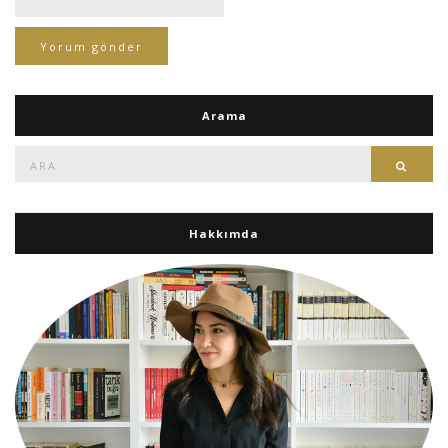
Arama
Ara:
Ara
Hakkımda