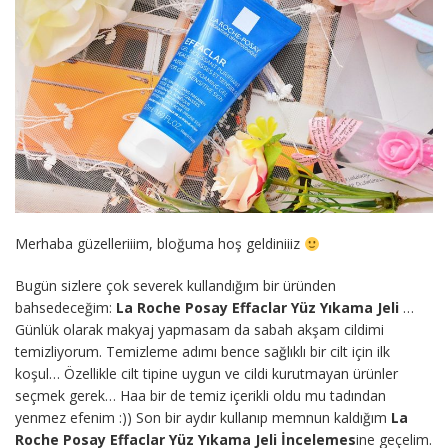
Merhaba güzelleriiim, bloğuma hoş geldiniiiz
Bugün sizlere çok severek kullandığım bir üründen
bahsedeceğim:
La Roche Posay Effaclar Yüz Yıkama Jeli
…
Günlük olarak makyaj yapmasam da sabah akşam cildimi
temizliyorum. Temizleme adımı bence sağlıklı bir cilt için ilk
koşul… Özellikle cilt tipine uygun ve cildi kurutmayan ürünler
seçmek gerek… Haa bir de temiz içerikli oldu mu tadından
yenmez efenim :)) Son bir aydır kullanıp memnun kaldığım
La
Roche Posay Effaclar Yüz Yıkama Jeli İncelemes
ine geçelim.