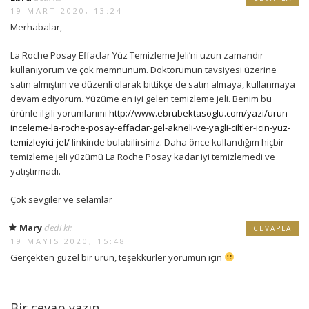
19 MART 2020, 13:24
Merhabalar,
La Roche Posay Effaclar Yüz Temizleme Jeli’ni uzun zamandır
kullanıyorum ve çok memnunum. Doktorumun tavsiyesi üzerine
satın almıştım ve düzenli olarak bittikçe de satın almaya, kullanmaya
devam ediyorum. Yüzüme en iyi gelen temizleme jeli. Benim bu
ürünle ilgili yorumlarımı
http://www.ebrubektasoglu.com/yazi/urun-
inceleme-la-roche-posay-effaclar-gel-akneli-ve-yagli-ciltler-icin-yuz-
temizleyici-jel/
linkinde bulabilirsiniz. Daha önce kullandığım hiçbir
temizleme jeli yüzümü La Roche Posay kadar iyi temizlemedi ve
yatıştırmadı.
Çok sevgiler ve selamlar
Mary
dedi ki:
CEVAPLA
19 MAYIS 2020, 15:48
Gerçekten güzel bir ürün, teşekkürler yorumun için
Bir cevap yazın