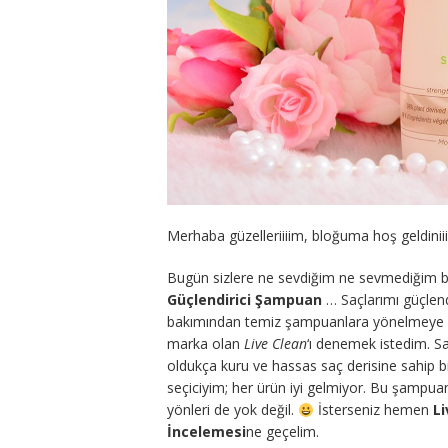
Merhaba güzelleriiiim, bloğuma hoş geldiniiiz
Bugün sizlere ne sevdiğim ne sevmediğim 
Güçlendirici Şampuan
… Saçlarımı güçlen
bakımından temiz şampuanlara yönelmeye ça
marka olan
Live Clean
‘ı denemek istedim. S
oldukça kuru ve hassas saç derisine sahip 
seçiciyim; her ürün iyi gelmiyor. Bu şamp
yönleri de yok değil.
İsterseniz hemen
Li
İncelemesi
ne geçelim.