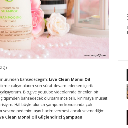
 :))
bir üründen bahsedeceğim:
Live Clean Monoi Oil
dirme çalışmalarım son sürat devam ederken içerik
lışıyorum. Blog ve youtube videolarında önerilen bir
aç tipimden bahsedecek olursam ince telli, kırılmaya müsait,
birisiyim. Hâl böyle olunca şampuan konusunda çok
uanı sevme nedenim aşırı hacim vermesi ancak sevmediğim
ve Clean Monoi Oil Güçlendirici Şampuan