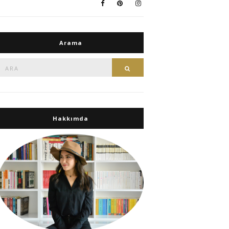
Arama
Ara:
Ara
Hakkımda