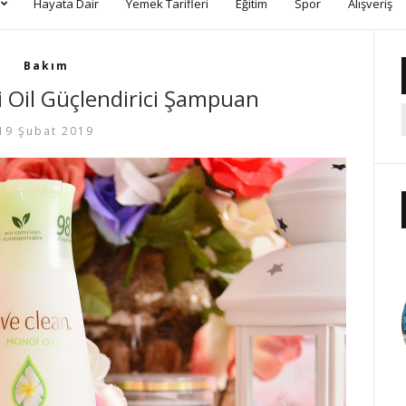
Hayata Dair
Yemek Tarifleri
Eğitim
Spor
Alışveriş
Bakım
 Oil Güçlendirici Şampuan
19 Şubat 2019