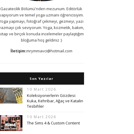
Gazatecilik Bölümü'nden mezunum. Editörlük
yapıyorum ve temel yoga uzmanı öğrencisiyim.
Yoga yapmayı, fotoğraf çekmeyi, gezmeyi, yazı
yazmayı çok seviyorum. Yoga, kozmetik, bakım,
kitap ve birçok konuda incelemeler paylaştığım
bloğuma hoş geldiniz :)
İletişim:
mrymmavci@hotmail.com
Son Yazılar
10 Mart 2026
Koleksiyonerlerin Gözdesi:
Kuka, Kehribar, Ağaç ve Katalin
Tesbihler
10 Mart 2026
The Sims 4 & Custom Content