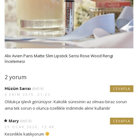
Alix Avien Paris Matte Slim Lipstick Serisi Rose Wood Rengi
İncelemesi
2 yorum
Hüzün Sarısı
dedi ki:
CEVAPLA
4 EKIM 2019, 21:25
Oldukça işlevli görünüyor. Kalıcılık süresinin az olması biraz sorun
ama tek sorun o olunca özellikle indirimde alınır kullanılır
Mary
dedi ki:
CEVAPLA
29 OCAK 2020, 13:48
Kesinlikle katılıyorum