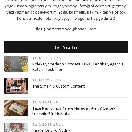
yoga uzmanı öğrencisiyim. Yoga yapmayı, fotoğraf çekmeyi, gezmeyi,
yazı yazmayı çok seviyorum. Yoga, kozmetik, bakım, kitap ve birçok
konuda incelemeler paylaştığım bloğuma hoş geldiniz :)
İletişim:
mrymmavci@hotmail.com
Son Yazılar
10 Mart 2026
Koleksiyonerlerin Gözdesi: Kuka, Kehribar, Ağaç ve
Katalin Tesbihler
10 Mart 2026
The Sims 4 & Custom Content
18 Şubat 2026
Taze Kavrulmuş Kahve Nereden Alınır? Gerçek
Lezzetin Püf Noktaları
12 Şubat 2026
İnsülin Direnci Nedir?