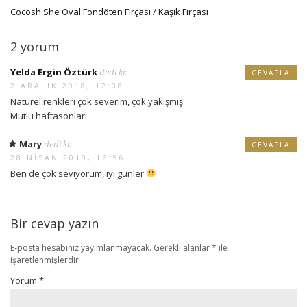
Cocosh She Oval Fondöten Fırçası / Kaşık Fırçası
2 yorum
Yelda Ergin Öztürk
dedi ki:
CEVAPLA
2 ARALIK 2018, 12:08
Naturel renkleri çok severim, çok yakışmış.
Mutlu haftasonları
Mary
dedi ki:
CEVAPLA
28 NISAN 2019, 16:56
Ben de çok seviyorum, iyi günler
Bir cevap yazın
E-posta hesabınız yayımlanmayacak.
Gerekli alanlar
*
ile
işaretlenmişlerdir
Yorum
*