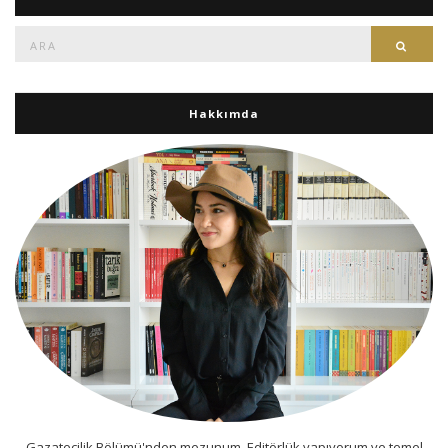
Ara:
Ara
Hakkımda
Gazatecilik Bölümü'nden mezunum. Editörlük yapıyorum ve temel