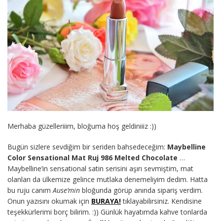
Merhaba güzelleriiim, bloğuma hoş geldiniiiz :))
Bugün sizlere sevdiğim bir seriden bahsedeceğim:
Maybelline
Color Sensational Mat Ruj 986 Melted Chocolate
…
Maybelline’in sensational satin serisini aşırı sevmiştim, mat
olanları da ülkemize gelince mutlaka denemeliyim dedim. Hatta
bu ruju canım
Ause’min
bloğunda görüp anında sipariş verdim.
Onun yazısını okumak için
BURAYA!
tıklayabilirsiniz. Kendisine
teşekkürlerimi borç bilirim. :)) Günlük hayatımda kahve tonlarda