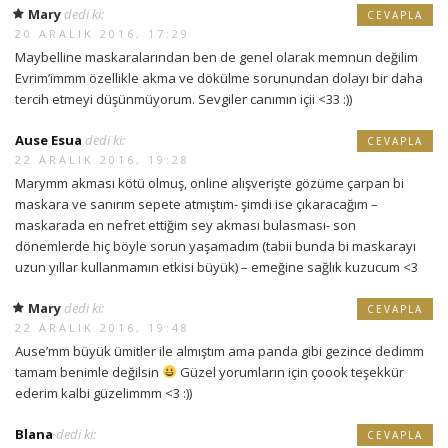
Mary
dedi ki:
CEVAPLA
20 ARALIK 2016, 17:29
Maybelline maskaralarından ben de genel olarak memnun değilim
Evrim’immm özellikle akma ve dökülme sorunundan dolayı bir daha
tercih etmeyi düşünmüyorum. Sevgiler canımın içii <33 :))
Ause Esua
dedi ki:
CEVAPLA
22 ARALIK 2016, 19:28
Marymm akması kötü olmuş, online alışverişte gözüme çarpan bi
maskara ve sanırım sepete atmıştım- şimdi ise çıkaracağım –
maskarada en nefret ettiğim sey akması bulasması- son
dönemlerde hiç böyle sorun yaşamadım (tabii bunda bi maskarayı
uzun yıllar kullanmamın etkisi büyük) – emeğine sağlık kuzucum <3
Mary
dedi ki:
CEVAPLA
22 ARALIK 2016, 19:48
Ause’mm büyük ümitler ile almıştım ama panda gibi gezince dedimm
tamam benimle değilsin
Güzel yorumların için çoook teşekkür
ederim kalbi güzelimmm <3 :))
Blana
dedi ki:
CEVAPLA