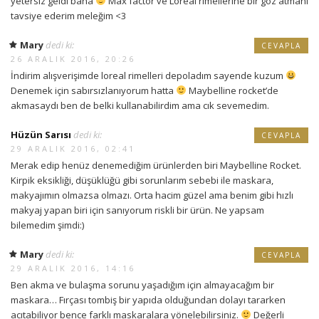
yetersiz geldi bana
Max factor ve Loreal rimellerine bir göz atmanı
tavsiye ederim meleğim <3
Mary
dedi ki:
CEVAPLA
26 ARALIK 2016, 20:26
İndirim alışverişimde loreal rimelleri depoladım sayende kuzum
Denemek için sabırsızlanıyorum hatta
Maybelline rocket’de
akmasaydı ben de belki kullanabilirdim ama cık sevemedim.
Hüzün Sarısı
dedi ki:
CEVAPLA
29 ARALIK 2016, 02:41
Merak edip henüz denemediğim ürünlerden biri Maybelline Rocket.
Kirpik eksikliği, düşüklüğü gibi sorunlarım sebebi ile maskara,
makyajımın olmazsa olmazı. Orta hacim güzel ama benim gibi hızlı
makyaj yapan biri için sanıyorum riskli bir ürün. Ne yapsam
bilemedim şimdi:)
Mary
dedi ki:
CEVAPLA
29 ARALIK 2016, 14:16
Ben akma ve bulaşma sorunu yaşadığım için almayacağım bir
maskara… Fırçası tombiş bir yapıda olduğundan dolayı tararken
acıtabiliyor bence farklı maskaralara yönelebilirsiniz.
Değerli