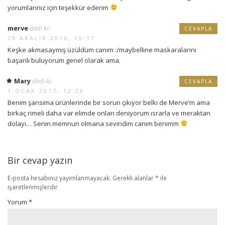
yorumlarınız için teşekkür ederim
merve
dedi ki:
CEVAPLA
29 ARALIK 2016, 16:17
Keşke akmasaymış üzüldüm canım :/maybelline maskaralarını
başarılı buluyorum genel olarak ama.
Mary
dedi ki:
CEVAPLA
1 OCAK 2017, 12:26
Benim şansıma ürünlerinde bir sorun çıkıyor belki de Merve’m ama
birkaç rimeli daha var elimde onları deniyorum ısrarla ve meraktan
dolayı… Senin memnun olmana sevindim canım benimm
Bir cevap yazın
E-posta hesabınız yayımlanmayacak.
Gerekli alanlar
*
ile
işaretlenmişlerdir
Yorum
*