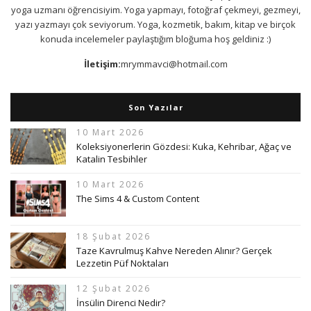
yoga uzmanı öğrencisiyim. Yoga yapmayı, fotoğraf çekmeyi, gezmeyi,
yazı yazmayı çok seviyorum. Yoga, kozmetik, bakım, kitap ve birçok
konuda incelemeler paylaştığım bloğuma hoş geldiniz :)
İletişim:
mrymmavci@hotmail.com
Son Yazılar
10 Mart 2026
Koleksiyonerlerin Gözdesi: Kuka, Kehribar, Ağaç ve
Katalin Tesbihler
10 Mart 2026
The Sims 4 & Custom Content
18 Şubat 2026
Taze Kavrulmuş Kahve Nereden Alınır? Gerçek
Lezzetin Püf Noktaları
12 Şubat 2026
İnsülin Direnci Nedir?