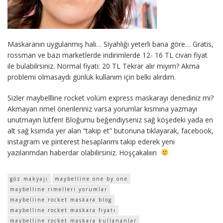
Maskaranın uygulanmış hali… Siyahlığı yeterli bana göre… Gratis,
rossman ve bazı marketlerde indirimlerde 12- 16 TL civarı fiyat
ile bulabilrsiniz. Normal fiyatı: 20 TL Tekrar alır mıyım? Akma
problemi olmasaydı günlük kullanım için belki alırdım.
Sizler maybellline rocket volüm express maskarayı denediniz mi?
Akmayan rimel önerileriniz varsa yorumlar kısmına yazmayı
unutmayın lütfen! Bloğumu beğendiyseniz sağ köşedeki yada en
alt sağ ksımda yer alan “takip et” butonuna tıklayarak, facebook,
instagram ve pinterest hesaplarımı takip ederek yeni
yazılarımdan haberdar olabilirsiniz. Hoşçakalııın
göz makyajı
maybelline one by one
maybelline rimelleri yorumlar
maybelline rocket maskara blog
maybelline rocket maskara fiyatı
maybelline rocket maskara kullananlar