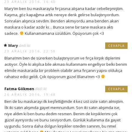
23 ARALIK 2016, 16:40
Mary’im ben bu maskarayla fırçasına alışana kadar cebelleşmiştim.
Kaşıma, göz kapağıma artık nereye denk gelirse bulaştırıyordum.
Sonraları alışınca sevdim. Benden akmıyordu ama benden akan
maskara o kadar azdır ki… Bunca sene bir tane maskara aktı
sadece.
Kullanamamana üzüldüm. Öpüyorum çok <3
Mary
dedi ki:
CEVAPLA
23 ARALIK 2016, 22:58
Blana’mm ben de sürerken bulaştırıyorum ve fırça kirpik diplerimi
acıtıyor. Öyle ki alışılsa bile akması kullanmamı engelliyor belki benim
elimde maskarada bir problem olabilir ama fırçanın yapısı oldukça
rahatsız edici geldi. Çok öpüyorum güzel Blana’mm <3
Fatma Gökmen
dedi ki:
CEVAPLA
26 ARALIK 2016, 19:48
Ben de bu maskarayı ilk keşfettiğimde 4 kez üst üste satın almıştım.
İlk iki satın alışımda gayet memnundum. Son iki satın alışımda ise,
niye aldım ki ben bunu dedim resmen. Benim de kirpiklerimi çok
güzel ayırıyordu ve bunu seviyordum. Günlük kullanıma da gayet
uygundu. Sonra daha dolgun kirpikler istedim sanırım, bu rimel