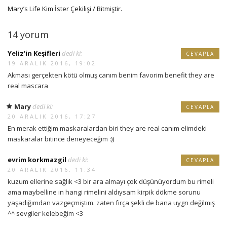
Mary’s Life Kim İster Çekilişi / Bitmiştir.
14 yorum
Yeliz'in Keşifleri
dedi ki:
CEVAPLA
19 ARALIK 2016, 19:02
Akması gerçekten kötü olmuş canım benim favorim benefit they are
real mascara
Mary
dedi ki:
CEVAPLA
20 ARALIK 2016, 17:27
En merak ettiğim maskaralardan biri they are real canım elimdeki
maskaralar bitince deneyeceğim :))
evrim korkmazgil
dedi ki:
CEVAPLA
20 ARALIK 2016, 11:34
kuzum ellerine sağlık <3 bir ara almayı çok düşünüyordum bu rimeli
ama maybelline in hangi rimelini aldıysam kirpik dökme sorunu
yaşadığımdan vazgeçmiştim. zaten fırça şekli de bana uygn değilmiş
^^ sevgiler kelebeğim <3