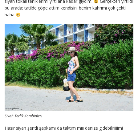
siyah tokalı terliklerimi yırtılana kadar giydim.
Gerçekten yırtıldı
bu arada; tatilde çöpe attım kendisini benim kahrımı çok çekti
haha
Siyah Terlik Kombinleri
Hasır siyah şeritli şapkamı da taktım mııı denize gidebiliriiiim!