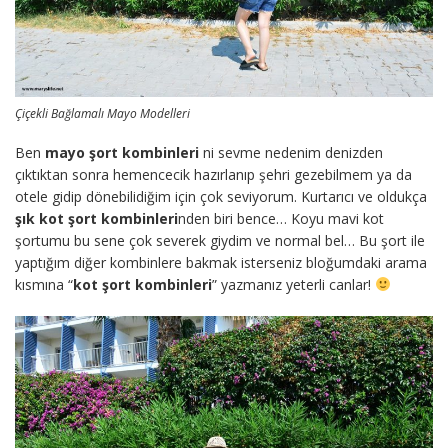
Çiçekli Bağlamalı Mayo Modelleri
Ben
mayo şort kombinleri
ni sevme nedenim denizden
çıktıktan sonra hemencecik hazırlanıp şehri gezebilmem ya da
otele gidip dönebilidiğim için çok seviyorum. Kurtarıcı ve oldukça
şık kot şort kombinleri
nden biri bence… Koyu mavi kot
şortumu bu sene çok severek giydim ve normal bel… Bu şort ile
yaptığım diğer kombinlere bakmak isterseniz bloğumdaki arama
kısmına “
kot şort kombinleri
” yazmanız yeterli canlar!