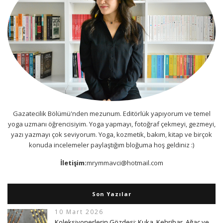
Gazatecilik Bölümü'nden mezunum. Editörlük yapıyorum ve temel
yoga uzmanı öğrencisiyim. Yoga yapmayı, fotoğraf çekmeyi, gezmeyi,
yazı yazmayı çok seviyorum. Yoga, kozmetik, bakım, kitap ve birçok
konuda incelemeler paylaştığım bloğuma hoş geldiniz :)
İletişim:
mrymmavci@hotmail.com
Son Yazılar
10 Mart 2026
Koleksiyonerlerin Gözdesi: Kuka, Kehribar, Ağaç ve