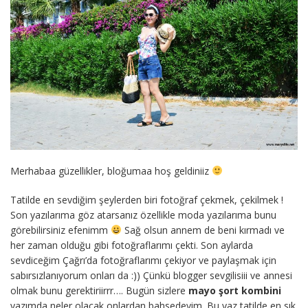
Merhabaa güzellikler, bloğumaa hoş geldiniiz
Tatilde en sevdiğim şeylerden biri fotoğraf çekmek, çekilmek !
Son yazılarıma göz atarsanız özellikle moda yazılarıma bunu
görebilirsiniz efenimm
Sağ olsun annem de beni kırmadı ve
her zaman olduğu gibi fotoğraflarımı çekti. Son aylarda
sevdiceğim Çağrı’da fotoğraflarımı çekiyor ve paylaşmak için
sabırsızlanıyorum onları da :)) Çünkü blogger sevgilisiii ve annesi
olmak bunu gerektiriirrr…. Bugün sizlere
mayo şort kombini
yazımda neler olacak onlardan bahsedeyim. Bu yaz tatilde en sık