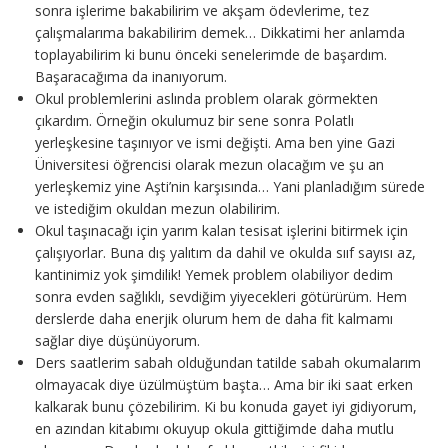
sonra işlerime bakabilirim ve akşam ödevlerime, tez
çalışmalarıma bakabilirim demek… Dikkatimi her anlamda
toplayabilirim ki bunu önceki senelerimde de başardım.
Başaracağıma da inanıyorum.
Okul problemlerini aslında problem olarak görmekten
çıkardım. Örneğin okulumuz bir sene sonra Polatlı
yerleşkesine taşınıyor ve ismi değişti. Ama ben yine Gazi
Üniversitesi öğrencisi olarak mezun olacağım ve şu an
yerleşkemiz yine Aşti’nin karşısında… Yani planladığım sürede
ve istediğim okuldan mezun olabilirim.
Okul taşınacağı için yarım kalan tesisat işlerini bitirmek için
çalışıyorlar. Buna dış yalıtım da dahil ve okulda sııf sayısı az,
kantinimiz yok şimdilik! Yemek problem olabiliyor dedim
sonra evden sağlıklı, sevdiğim yiyecekleri götürürüm. Hem
derslerde daha enerjik olurum hem de daha fit kalmamı
sağlar diye düşünüyorum.
Ders saatlerim sabah olduğundan tatilde sabah okumalarım
olmayacak diye üzülmüştüm başta… Ama bir iki saat erken
kalkarak bunu çözebilirim. Ki bu konuda gayet iyi gidiyorum,
en azından kitabımı okuyup okula gittiğimde daha mutlu