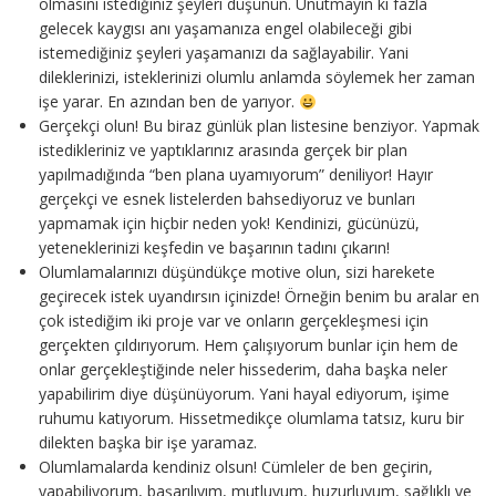
olmasını istediğiniz şeyleri düşünün. Unutmayın ki fazla
gelecek kaygısı anı yaşamanıza engel olabileceği gibi
istemediğiniz şeyleri yaşamanızı da sağlayabilir. Yani
dileklerinizi, isteklerinizi olumlu anlamda söylemek her zaman
işe yarar. En azından ben de yarıyor.
Gerçekçi olun! Bu biraz günlük plan listesine benziyor. Yapmak
istedikleriniz ve yaptıklarınız arasında gerçek bir plan
yapılmadığında “ben plana uyamıyorum” deniliyor! Hayır
gerçekçi ve esnek listelerden bahsediyoruz ve bunları
yapmamak için hiçbir neden yok! Kendinizi, gücünüzü,
yeteneklerinizi keşfedin ve başarının tadını çıkarın!
Olumlamalarınızı düşündükçe motive olun, sizi harekete
geçirecek istek uyandırsın içinizde! Örneğin benim bu aralar en
çok istediğim iki proje var ve onların gerçekleşmesi için
gerçekten çıldırıyorum. Hem çalışıyorum bunlar için hem de
onlar gerçekleştiğinde neler hissederim, daha başka neler
yapabilirim diye düşünüyorum. Yani hayal ediyorum, işime
ruhumu katıyorum. Hissetmedikçe olumlama tatsız, kuru bir
dilekten başka bir işe yaramaz.
Olumlamalarda kendiniz olsun! Cümleler de ben geçirin,
yapabiliyorum, başarılıyım, mutluyum, huzurluyum, sağlıklı ve