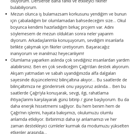
oluyorum. Derslerde daha farklı ve etkileyici fikirler
bulabiliyorum.
Mezun olunca iş bulamazsam korkusunu yendiğim ve bunun
için çabaladığım bir olumlamadan bahsedeceğim size… Okul
boyunca kendimi hazırladığım birkaç projem var. Adını
söylemesem de mezun olduktan sonra neler yaparım
diyorum. Arkadaşlarımla konuşuyorum, sevdiğim insanlarla
birlikte çalışmak için fikirler üretiyorum. Başaracağız
inanıyorum ve inanılmaz heyecanlıyım!
Olumlama yaparken aslında çok sevdiğiniz insanlardan yardım
alabilirsiniz. Ben en çok sevdiceğim Çağrı’dan destek alıyorum.
Akşam yatmadan ve sabah uyandığınızda alfa dalgaları
sayesinde düşünceleriniz bilinçaltına akıyor… Bu saatlerde de
bilinçaltımıza ne gönderirsek onu yaşıyoruz aslında… Ben bu
saatlerde Çağrı’yla konuşarak, sevgi, ilgi, rahatlama
ihtiyaçlarımı karşılayarak günü bitirip / güne başlıyorum. Bu da
daha enerjik hissetmemi sağlıyor. Bu hem benim hem de
Çağrı’nın işlerini, hayata bakışımızı, okulumuzu olumlu
anlamda etkiliyor. Birbirimizi daha iyi anlamamızı ve her
zaman destekleyici cümleler kurmak da modumuzu yükselten
etkenler arasında…