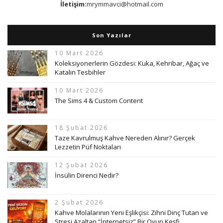
İletişim:
mrymmavci@hotmail.com
Son Yazılar
10 Mart 2026
Koleksiyonerlerin Gözdesi: Kuka, Kehribar, Ağaç ve
Katalin Tesbihler
10 Mart 2026
The Sims 4 & Custom Content
18 Şubat 2026
Taze Kavrulmuş Kahve Nereden Alınır? Gerçek
Lezzetin Püf Noktaları
12 Şubat 2026
İnsülin Direnci Nedir?
2 Şubat 2026
Kahve Molalarının Yeni Eşlikçisi: Zihni Dinç Tutan ve
Stresi Azaltan “İnternetsiz” Bir Oyun Keşfi