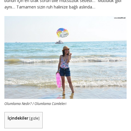
bunun için en ufak sorun bile mutsuzluk sebebi… Mutluluk gibi
aynı… Tamamen sizin ruh halinize bağlı aslında…
Olumlama Nedir? / Olumlama Cümleleri
İçindekiler
[
gizle
]