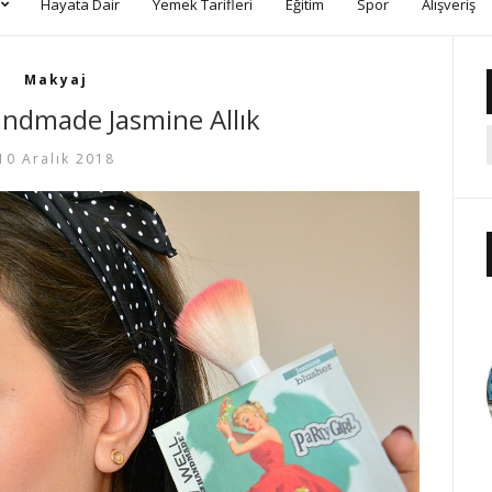
Hayata Dair
Yemek Tarifleri
Eğitim
Spor
Alışveriş
Makyaj
ndmade Jasmine Allık
10 Aralık 2018