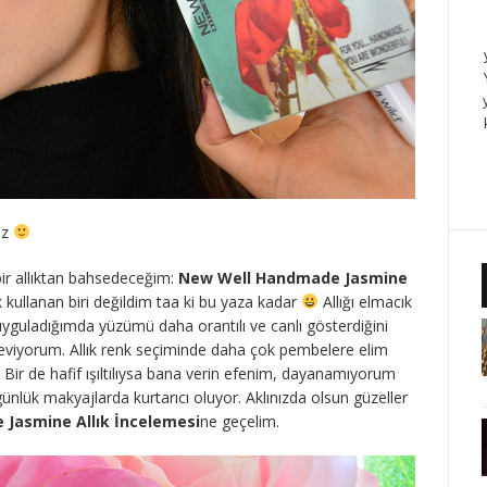
iz
bir allıktan bahsedeceğim:
New Well Handmade Jasmine
 kullanan biri değildim taa ki bu yaza kadar
Allığı elmacık
e uyguladığımda yüzümü daha orantılı ve canlı gösterdiğini
eviyorum. Allık renk seçiminde daha çok pembelere elim
Bir de hafif ışıltılıysa bana verin efenim, dayanamıyorum
günlük makyajlarda kurtarıcı oluyor. Aklınızda olsun güzeller
Jasmine Allık İncelemesi
ne geçelim.