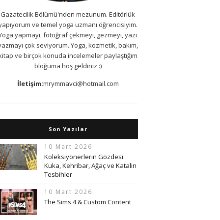
Gazatecilik Bölümü'nden mezunum. Editörlük
yapıyorum ve temel yoga uzmanı öğrencisiyim.
Yoga yapmayı, fotoğraf çekmeyi, gezmeyi, yazı
yazmayı çok seviyorum. Yoga, kozmetik, bakım,
kitap ve birçok konuda incelemeler paylaştığım
bloğuma hoş geldiniz :)
İletişim:
mrymmavci@hotmail.com
Son Yazılar
10 Mart 2026
Koleksiyonerlerin Gözdesi:
Kuka, Kehribar, Ağaç ve Katalin
Tesbihler
10 Mart 2026
The Sims 4 & Custom Content