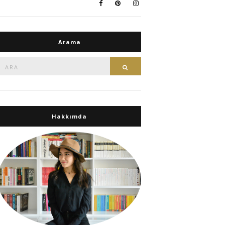
Arama
Ara:
Ara
Hakkımda