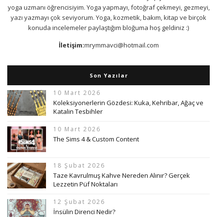
yoga uzmanı öğrencisiyim. Yoga yapmayı, fotoğraf çekmeyi, gezmeyi,
yazı yazmayı çok seviyorum. Yoga, kozmetik, bakım, kitap ve birçok
konuda incelemeler paylaştığım bloğuma hoş geldiniz :)
İletişim:
mrymmavci@hotmail.com
Son Yazılar
10 Mart 2026
Koleksiyonerlerin Gözdesi: Kuka, Kehribar, Ağaç ve
Katalin Tesbihler
10 Mart 2026
The Sims 4 & Custom Content
18 Şubat 2026
Taze Kavrulmuş Kahve Nereden Alınır? Gerçek
Lezzetin Püf Noktaları
12 Şubat 2026
İnsülin Direnci Nedir?