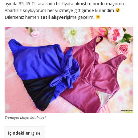
ayında 35-45 TL arasında bir fiyata almıştım bordo mayomu…
Abartısız söylüyorum her yüzmeye gittiğimde kullandım
Dilerseniz hemen
tatil alışverişi
me geçelim.
Trendyol Mayo Modelleri
İçindekiler
[
gizle
]