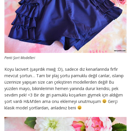
Penti Şort Modelleri
Koyu lacivert (şaşırdık mıııığ :D), sadece diz kenarlarında fırfır
mevcut şortun… Tam bir plaj şortu pamuklu değil canlar, ıslanıp
üzerinize yapışan size can çekiştiren modellerden değil! Bu
yüzden mayo, bikinilerimin hemen yanında durur kendisi, pek
sevdim pek! <3 Bir de gri pamuklu koşarken giymek için aldığım
şort vardı H&M’den ama onu eklemeyi unutmuşum
Gerçi
klasik model şortlardan, anladınız beni