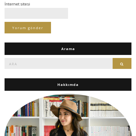
İnternet sitesi
Arama
Ara:
Ara
Hakkımda