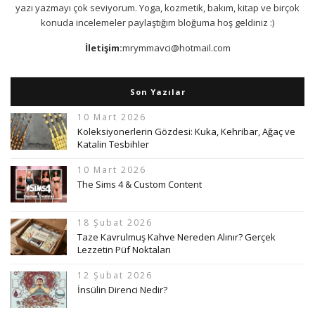
yazı yazmayı çok seviyorum. Yoga, kozmetik, bakım, kitap ve birçok
konuda incelemeler paylaştığım bloğuma hoş geldiniz :)
İletişim:
mrymmavci@hotmail.com
Son Yazılar
10 Mart 2026
Koleksiyonerlerin Gözdesi: Kuka, Kehribar, Ağaç ve
Katalin Tesbihler
10 Mart 2026
The Sims 4 & Custom Content
18 Şubat 2026
Taze Kavrulmuş Kahve Nereden Alınır? Gerçek
Lezzetin Püf Noktaları
12 Şubat 2026
İnsülin Direnci Nedir?