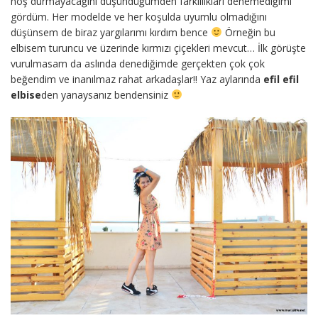
hoş durmayacağını düşündüğümden farklılıkları denemediğimi
gördüm. Her modelde ve her koşulda uyumlu olmadığını
düşünsem de biraz yargılarımı kırdım bence
Örneğin bu
elbisem turuncu ve üzerinde kırmızı çiçekleri mevcut… İlk görüşte
vurulmasam da aslında denediğimde gerçekten çok çok
beğendim ve inanılmaz rahat arkadaşlar!! Yaz aylarında
efil efil
elbise
den yanaysanız bendensiniz