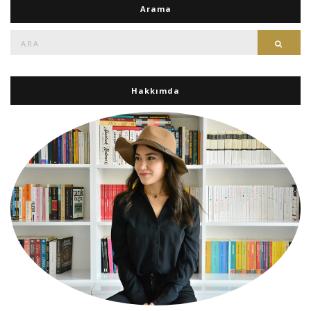
Arama
Ara:
Ara
Hakkımda