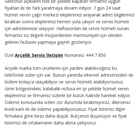
Sektörün açıklarını hızlı bir şekilde kapatan firmamız uygun
fiyatları ile de fark yaratmaya devam ediyor. 7 gün 24 saat
hizmet veren çağrı merkezi ekiplerimizi arayarak adres bilgilerinizi
bıraktan sonra ekiplerimiz hemen yola çıkıyor ve servis hizmeti
için adreslerinize ulaşıyor. Haftasonları da servis hizmeti sunan
firmamız siz değerli müşterilerinin memnuniyeti için elinden
gelenin fazlasını yapmaya gayret gösteriyor.
Özel
Arçelik Servis İletişim
Numarası: 444 7 856
Arçelik marka tüm ürünlerini için yardım alabileceğiniz bu
telefonlar sizler için var. Bunun yanında internet adresimizden de
bizlere kolayca ulaşabiliyor ve servis hizmeti alabiliyorsunuz.
İzmir bölgesindeki, kalabalık nüfusa en iyi şekilde hizmet veren
ekiplerimiz ve firmamız sizlerle bir bütün halinde hareket ediyor.
Ödeme konusunda sizleri zor durumda bırakmıyoruz, dilerseniz
kredi kartı ile de ödeme yapabiliyorsunuz. Fiyat listemiz diğer
firmalara göre biraz daha düşük. Bütçenizi düşünüyor ve fiyat
listemizi de ortalamanın daha altına çekiyoruz.