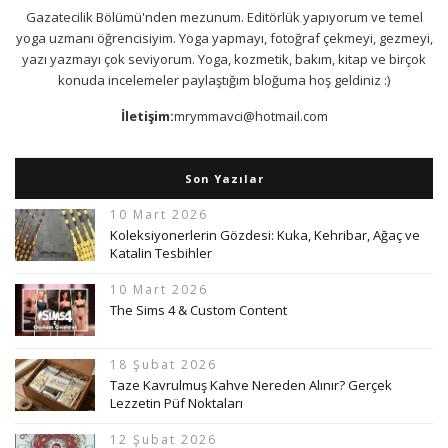
Gazatecilik Bölümü'nden mezunum. Editörlük yapıyorum ve temel
yoga uzmanı öğrencisiyim. Yoga yapmayı, fotoğraf çekmeyi, gezmeyi,
yazı yazmayı çok seviyorum. Yoga, kozmetik, bakım, kitap ve birçok
konuda incelemeler paylaştığım bloğuma hoş geldiniz :)
İletişim:
mrymmavci@hotmail.com
Son Yazılar
10 Mart 2026
Koleksiyonerlerin Gözdesi: Kuka, Kehribar, Ağaç ve
Katalin Tesbihler
10 Mart 2026
The Sims 4 & Custom Content
18 Şubat 2026
Taze Kavrulmuş Kahve Nereden Alınır? Gerçek
Lezzetin Püf Noktaları
12 Şubat 2026