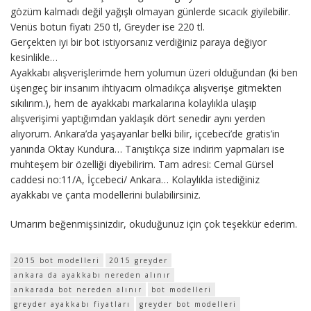
gözüm kalmadı değil yağışlı olmayan günlerde sıcacık giyilebilir.
Venüs botun fiyatı 250 tl, Greyder ise 220 tl.
Gerçekten iyi bir bot istiyorsanız verdiğiniz paraya değiyor
kesinlikle…
Ayakkabı alışverişlerimde hem yolumun üzeri olduğundan (ki ben
üşengeç bir insanım ihtiyacım olmadıkça alışverişe gitmekten
sıkılırım.), hem de ayakkabı markalarına kolaylıkla ulaşıp
alışverişimi yaptığımdan yaklaşık dört senedir aynı yerden
alıyorum. Ankara’da yaşayanlar belki bilir, içcebeci’de gratis’in
yanında Oktay Kundura… Tanıştıkça size indirim yapmaları ise
muhteşem bir özelliği diyebilirim. Tam adresi: Cemal Gürsel
caddesi no:11/A, İçcebeci/ Ankara… Kolaylıkla istediğiniz
ayakkabı ve çanta modellerini bulabilirsiniz.
Umarım beğenmişsinizdir, okuduğunuz için çok teşekkür ederim.
2015 bot modelleri
2015 greyder
ankara da ayakkabı nereden alınır
ankarada bot nereden alınır
bot modelleri
greyder ayakkabı fiyatları
greyder bot modelleri