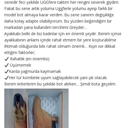
senedir feci şekilde UGG’lere taktım her rengini severek giydim.
Fakat bu sene artık yoluma Ugg’lerle yolumu ayırıp farklı bir
model bot almaya karar verdim. Bu sene sanırım değişikliğe
daha kolay adapte olabiliyorum. Bu yüzden beğendiğim bir
markadan yana kullandım tercihimi Greyder…
Ayakkabı belki de biz kadınlar için en önemli şeydir. Benim içinse
ayakkabının anlamı içinde rahat etmem bir yere koşturabilme
ihtimali olduğunda bile rahat olmam önemli… Kışın ise dikkat
ettiğim faktörler;
Rahatlık (en önemlisi)
Üşümemek
Karda yağmurda kaymamak
Her tür kombinle uyum sağlayabilecek yani şık olacak.
Benim kriterlerim bu şekilde bot alırken… Şimdi bota geçelim.