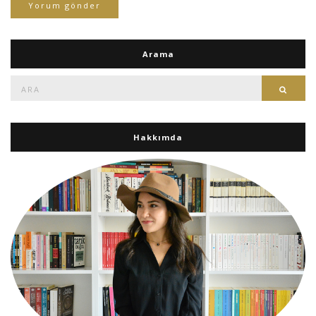
Arama
Ara:
Ara
Hakkımda