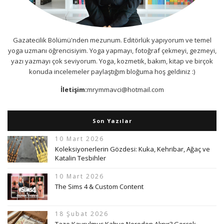
Gazatecilik Bölümü'nden mezunum. Editörlük yapıyorum ve temel
yoga uzmanı öğrencisiyim. Yoga yapmayı, fotoğraf çekmeyi, gezmeyi,
yazı yazmayı çok seviyorum. Yoga, kozmetik, bakım, kitap ve birçok
konuda incelemeler paylaştığım bloğuma hoş geldiniz :)
İletişim:
mrymmavci@hotmail.com
Son Yazılar
10 Mart 2026
Koleksiyonerlerin Gözdesi: Kuka, Kehribar, Ağaç ve
Katalin Tesbihler
10 Mart 2026
The Sims 4 & Custom Content
18 Şubat 2026