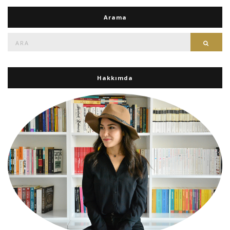
Arama
Ara:
Ara
Hakkımda