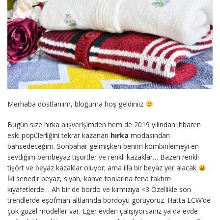
Merhaba dostlarııım, bloğuma hoş geldiniiz
Bugün size hırka alışverişimden hem de 2019 yılından itibaren
eski popülerliğini tekrar kazanan
hırka
modasından
bahsedeceğim. Sonbahar gelmişken benim kombinlemeyi en
sevdiğim bembeyaz tişörtler ve renkli kazaklar… Bazen renkli
tişört ve beyaz kazaklar oluyor; ama illa bir beyaz yer alacak
İki senedir beyaz, siyah, kahve tonlarına fena taktım
kıyafetlerde… Ah bir de bordo ve kırmızıya <3 Özellikle son
trendlerde eşofman altlarında bordoyu görüyoruz. Hatta LCW’de
çok güzel modeller var. Eğer evden çalışıyorsanız ya da evde