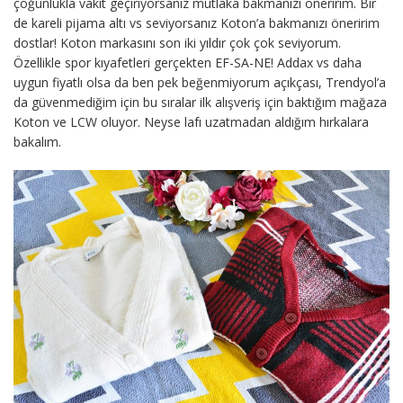
çoğunlukla vakit geçiriyorsanız mutlaka bakmanızı öneririm. Bir
de kareli pijama altı vs seviyorsanız Koton’a bakmanızı öneririm
dostlar! Koton markasını son iki yıldır çok çok seviyorum.
Özellikle spor kıyafetleri gerçekten EF-SA-NE! Addax vs daha
uygun fiyatlı olsa da ben pek beğenmiyorum açıkçası, Trendyol’a
da güvenmediğim için bu sıralar ilk alışveriş için baktığım mağaza
Koton ve LCW oluyor. Neyse lafı uzatmadan aldığım hırkalara
bakalım.