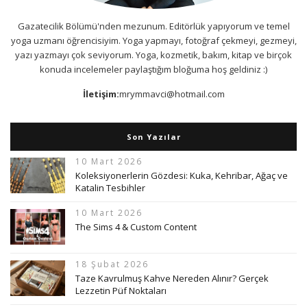
Gazatecilik Bölümü'nden mezunum. Editörlük yapıyorum ve temel
yoga uzmanı öğrencisiyim. Yoga yapmayı, fotoğraf çekmeyi, gezmeyi,
yazı yazmayı çok seviyorum. Yoga, kozmetik, bakım, kitap ve birçok
konuda incelemeler paylaştığım bloğuma hoş geldiniz :)
İletişim:
mrymmavci@hotmail.com
Son Yazılar
10 Mart 2026
Koleksiyonerlerin Gözdesi: Kuka, Kehribar, Ağaç ve
Katalin Tesbihler
10 Mart 2026
The Sims 4 & Custom Content
18 Şubat 2026
Taze Kavrulmuş Kahve Nereden Alınır? Gerçek
Lezzetin Püf Noktaları