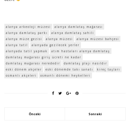
alanya arkeoloji müzesi
alanya damlataş mağarası
alanya damlataş parkı
alanya damlataş sahili
alanya müze gezisi
alanya müzesi
alanya müzesi bahçesi
alanya tatil
alanyada gezilecek yerler
alanyada tatil yapmak
atım hastaları alanya damlataş
damlataş mağarası giriş ücreti ne kadar
damlataş mağarası nerededir
damlataş plajı nasıldır
eski dönem akçeler
eski dönemde takı sanatı
kireç taşları
osmanlı akçeleri
osmanlı dönemi heykelleri
Önceki
Sonraki