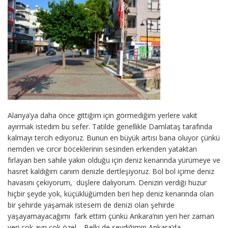
Alanya’ya daha önce gittiğim için görmediğim yerlere vakit
ayırmak istedim bu sefer. Tatilde genellikle Damlataş tarafında
kalmayı tercih ediyoruz. Bunun en büyük artısı bana oluyor çünkü
nemden ve cırcır böceklerinin sesinden erkenden yataktan
fırlayan ben sahile yakın olduğu için deniz kenarında yürümeye ve
hasret kaldığım canım denizle dertleşiyoruz. Bol bol içime deniz
havasını çekiyorum, düşlere dalıyorum. Denizin verdiği huzur
hiçbir şeyde yok, küçüklüğümden beri hep deniz kenarında olan
bir şehirde yaşamak istesem de denizi olan şehirde
yaşayamayacağımı fark ettim çünkü Ankara’nın yeri her zaman
yeri çok ayrı çok özel… Belki de sevdiğimin Ankara’da