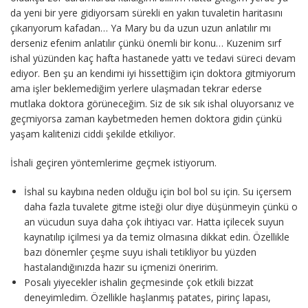
da yeni bir yere gidiyorsam sürekli en yakın tuvaletin haritasını
çıkarıyorum kafadan… Ya Mary bu da uzun uzun anlatılır mı
derseniz efenim anlatılır çünkü önemli bir konu… Kuzenim sırf
ishal yüzünden kaç hafta hastanede yattı ve tedavi süreci devam
ediyor. Ben şu an kendimi iyi hissettiğim için doktora gitmiyorum
ama işler beklemediğim yerlere ulaşmadan tekrar ederse
mutlaka doktora görüneceğim. Siz de sık sık ishal oluyorsanız ve
geçmiyorsa zaman kaybetmeden hemen doktora gidin çünkü
yaşam kalitenizi ciddi şekilde etkiliyor.
İshali geçiren yöntemlerime geçmek istiyorum.
İshal su kaybına neden olduğu için bol bol su için. Su içersem
daha fazla tuvalete gitme isteği olur diye düşünmeyin çünkü o
an vücudun suya daha çok ihtiyacı var. Hatta içilecek suyun
kaynatılıp içilmesi ya da temiz olmasına dikkat edin. Özellikle
bazı dönemler çeşme suyu ishali tetikliyor bu yüzden
hastalandığınızda hazır su içmenizi öneririm.
Posalı yiyecekler ishalin geçmesinde çok etkili bizzat
deneyimledim. Özellikle haşlanmış patates, pirinç lapası,