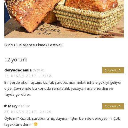
İkinci Uluslararası Ekmek Festivali
12 yorum
deryadadamla
dedi ki:
CEVAPLA
14 NISAN 2017, 13:38
Bir yerde okumuştum, kızılcık şurubu, marmelatı ishale çok iyi geliyor
diye. Çevremde bu konuda rahatsızlık yaşayanlara önerdim ve
fayda gördüler.
Mary
dedi ki:
CEVAPLA
28 NISAN 2017, 23:20
Öyle mi? Kızılcık şurubunu hiç duymamıştım ben de deneyeyim. Çok
teşekkür ederim