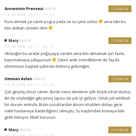
Annesinin Prensesi
dedi ki:
CEVAPLA
14 NISAN 2017, 16:43
Kuru ekmek ye canm pogca yada ve su içme üstne
ama tabi bu
kilo aldıtan cinsten dimi
Mary
dedi ki:
CEVAPLA
28 NISAN 2017, 23:21
Ablacığım bu aralar poğaçaya sardım ama kilo almamak için fazla
kaçırmamaya çalışıyorum
Zaten artık önerdiklerim de fayda
etmemeye başladı yakında doktora gideceğim.
Umman Aslan
dedi ki:
CEVAPLA
14 NISAN 2017, 22:54
Çok geçmiş olsun canım. Bizde nane demlenir içilir böyle ishal olunca.
Bir de söylediğin gibi pirinç lapası da çok iyi geliyor. İshal çok tehlikeli
bir durum aslında. Bizim çocuklardan ikisini ishalden dolayı gece
vakti hastaneye kaldırdığımız olmuştu. Su kaybından komaya bile
girile biliniyor Allah korusun.
Mary
dedi ki:
CEVAPLA
28 NISAN 2017, 23:23