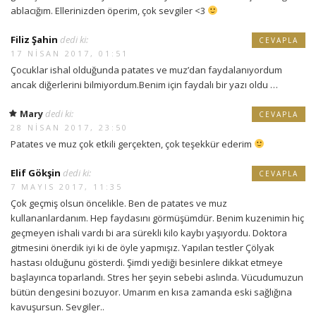
ablacığım. Ellerinizden öperim, çok sevgiler <3
Filiz Şahin
dedi ki:
CEVAPLA
17 NISAN 2017, 01:51
Çocuklar ishal olduğunda patates ve muz’dan faydalanıyordum
ancak diğerlerini bilmiyordum.Benim için faydalı bir yazı oldu …
Mary
dedi ki:
CEVAPLA
28 NISAN 2017, 23:50
Patates ve muz çok etkili gerçekten, çok teşekkür ederim
Elif Gökşin
dedi ki:
CEVAPLA
7 MAYIS 2017, 11:35
Çok geçmiş olsun öncelikle. Ben de patates ve muz
kullananlardanım. Hep faydasını görmüşümdür. Benim kuzenimin hiç
geçmeyen ishali vardı bi ara sürekli kilo kaybı yaşıyordu. Doktora
gitmesini önerdik iyi ki de öyle yapmışız. Yapılan testler Çölyak
hastası olduğunu gösterdi. Şimdi yediği besinlere dikkat etmeye
başlayınca toparlandı. Stres her şeyin sebebi aslında. Vücudumuzun
bütün dengesini bozuyor. Umarım en kısa zamanda eski sağlığına
kavuşursun. Sevgiler..