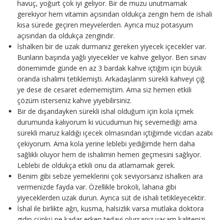
havuç, yoğurt çok iyi geliyor. Bir de muzu unutmamak
gerekiyor hem vitamin açısından oldukça zengin hem de ishali
kısa sürede geçiren meyvelerden. Ayrıca muz potasyum
açısından da oldukça zengindir.
İshalken bir de uzak durmanız gereken yiyecek içecekler var.
Bunların başında yağlı yiyecekler ve kahve geliyor. Ben sınav
dönemimde günde en az 3 bardak kahve içtiğim için büyük
oranda ishalimi tetiklemişti. Arkadaşlarım sürekli kahveyi çiğ
ye dese de cesaret edememiştim. Ama siz hemen etkili
çözüm isterseniz kahve yiyebilirsiniz.
Bir de dışarıdayken sürekli ishal olduğum için kola içmek
durumunda kalıyorum ki vücudumun hiç sevemediği ama
sürekli maruz kaldığı içecek olmasından içtiğimde vicdan azabı
çekiyorum. Ama kola yerine leblebi yediğimde hem daha
sağlıklı oluyor hem de ishalimin hemen geçmesini sağlıyor.
Leblebi de oldukça etkili onu da atlamamak gerek.
Benim gibi sebze yemeklerini çok seviyorsanız ishalken ara
vermenizde fayda var. Özellikle brokoli, lahana gibi
yiyeceklerden uzak durun. Ayrıca süt de ishali tetikleyecektir.
İshal ile birlikte ağrı, kusma, halsizlik varsa mutlaka doktora
gidin çünkü ne kadar erken tedavi olursanız yaşam kalitenizi