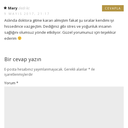
Mary
dedi ki:
CEVAPLA
9 MAYIS 2017, 21:17
Aslında doktora gitme kararı almıştım fakat şu sıralar kendimi iyi
hissedince vazgeçtim. Dediğiniz gibi stres ve yoğunluk insanın
sağlığını olumsuz yönde etkiliyor. Güzel yorumunuz için teşekkür
ederim
Bir cevap yazın
E-posta hesabınız yayımlanmayacak.
Gerekli alanlar
*
ile
işaretlenmişlerdir
Yorum
*