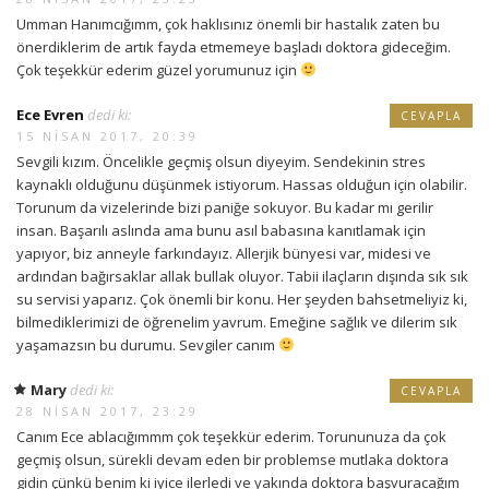
Umman Hanımcığımm, çok haklısınız önemli bir hastalık zaten bu
önerdiklerim de artık fayda etmemeye başladı doktora gideceğim.
Çok teşekkür ederim güzel yorumunuz için
Ece Evren
dedi ki:
CEVAPLA
15 NISAN 2017, 20:39
Sevgili kızım. Öncelikle geçmiş olsun diyeyim. Sendekinin stres
kaynaklı olduğunu düşünmek istiyorum. Hassas olduğun için olabilir.
Torunum da vizelerinde bizi paniğe sokuyor. Bu kadar mı gerilir
insan. Başarılı aslında ama bunu asıl babasına kanıtlamak için
yapıyor, biz anneyle farkındayız. Allerjik bünyesi var, midesi ve
ardından bağırsaklar allak bullak oluyor. Tabii ilaçların dışında sık sık
su servisi yaparız. Çok önemli bir konu. Her şeyden bahsetmeliyiz ki,
bilmediklerimizi de öğrenelim yavrum. Emeğine sağlık ve dilerim sık
yaşamazsın bu durumu. Sevgiler canım
Mary
dedi ki:
CEVAPLA
28 NISAN 2017, 23:29
Canım Ece ablacığımmm çok teşekkür ederim. Torununuza da çok
geçmiş olsun, sürekli devam eden bir problemse mutlaka doktora
gidin çünkü benim ki iyice ilerledi ve yakında doktora başvuracağım