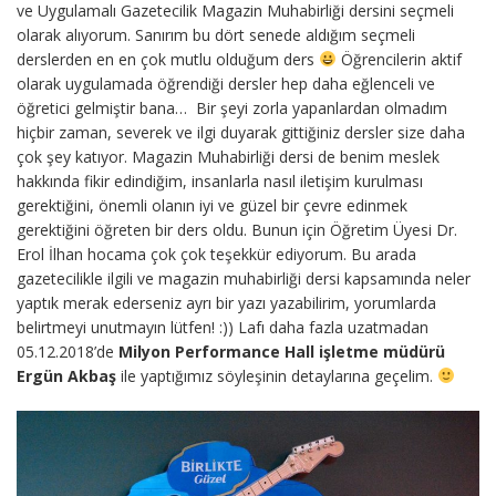
ve Uygulamalı Gazetecilik Magazin Muhabirliği dersini seçmeli
olarak alıyorum. Sanırım bu dört senede aldığım seçmeli
derslerden en en çok mutlu olduğum ders
Öğrencilerin aktif
olarak uygulamada öğrendiği dersler hep daha eğlenceli ve
öğretici gelmiştir bana… Bir şeyi zorla yapanlardan olmadım
hiçbir zaman, severek ve ilgi duyarak gittiğiniz dersler size daha
çok şey katıyor. Magazin Muhabirliği dersi de benim meslek
hakkında fikir edindiğim, insanlarla nasıl iletişim kurulması
gerektiğini, önemli olanın iyi ve güzel bir çevre edinmek
gerektiğini öğreten bir ders oldu. Bunun için Öğretim Üyesi Dr.
Erol İlhan hocama çok çok teşekkür ediyorum. Bu arada
gazetecilikle ilgili ve magazin muhabirliği dersi kapsamında neler
yaptık merak ederseniz ayrı bir yazı yazabilirim, yorumlarda
belirtmeyi unutmayın lütfen! :)) Lafı daha fazla uzatmadan
05.12.2018’de
Milyon Performance Hall işletme müdürü
Ergün Akbaş
ile yaptığımız söyleşinin detaylarına geçelim.