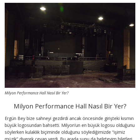
Milyon Performance Hall Nasıl Bir Yer?
Milyon Performance Hall Nasıl Bir Yer?
Ergün Bey bize sahneyi gezdirdi ancak öncesinde girişteki kısmın
büyük logosundan bahsetti. Milyon’un en büyük logosu olduğunu
söylerken kulaklık biçiminde olduğunu söylediğimizde “işimiz
müzik” diyerek cevap verdi. Bu arada şunu da belirteyim biletleri