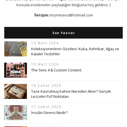
konuda incelemeler paylaştığım bloğuma hoş geldiniz :)
İletişim:
mrymmavci@hotmail.com
Son Yazılar
10 Mart 2026
Koleksiyonerlerin Gözdesi: Kuka, Kehribar, Ağaç ve
Katalin Tesbihler
10 Mart 2026
The Sims 4 & Custom Content
18 Şubat 2026
Taze Kavrulmuş Kahve Nereden Alınır? Gerçek
Lezzetin Püf Noktaları
12 Şubat 2026
İnsülin Direnci Nedir?