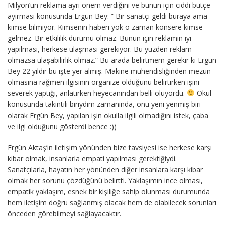
Milyon’un reklama ayrı önem verdiğini ve bunun için ciddi bütçe
ayırması konusunda Ergün Bey: ” Bir sanatçı geldi buraya ama
kimse bilmiyor. Kimsenin haberi yok o zaman konsere kimse
gelmez. Bir etkililik durumu olmaz. Bunun için reklamın iyi
yapılması, herkese ulaşması gerekiyor. Bu yüzden reklam
olmazsa ulaşabilirlik olmaz.” Bu arada belirtmem gerekir ki Ergün
Bey 22 yıldır bu işte yer almış. Makine mühendisliğinden mezun
olmasına rağmen ilgisinin organize olduğunu belirtirken işini
severek yaptığı, anlatırken heyecanından belli oluyordu.
Okul
konusunda takıntılı biriydim zamanında, onu yeni yenmiş biri
olarak Ergün Bey, yapılan işin okulla ilgili olmadığını istek, çaba
ve ilgi olduğunu gösterdi bence :))
Ergün Aktaş’ın iletişim yönünden bize tavsiyesi ise herkese karşı
kibar olmak, insanlarla empati yapılması gerektiğiydi.
Sanatçılarla, hayatın her yönünden diğer insanlara karşı kibar
olmak her sorunu çözdüğünü belirtti. Yaklaşımın ince olması,
empatik yaklaşım, esnek bir kişiliğe sahip olunması durumunda
hem iletişim doğru sağlanmış olacak hem de olabilecek sorunları
önceden görebilmeyi sağlayacaktır.