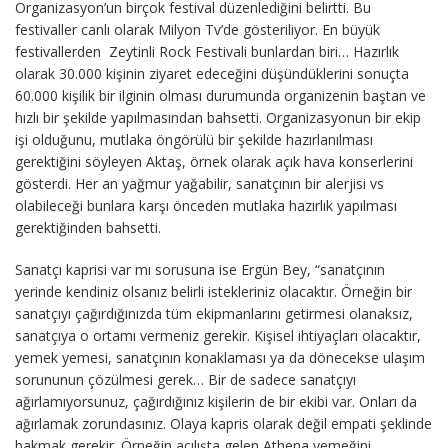
Organizasyon’un birçok festival düzenlediğini belirtti. Bu
festivaller canlı olarak Milyon Tv’de gösteriliyor. En büyük
festivallerden Zeytinli Rock Festivali bunlardan biri… Hazırlık
olarak 30.000 kişinin ziyaret edeceğini düşündüklerini sonuçta
60.000 kişilik bir ilginin olması durumunda organizenin baştan ve
hızlı bir şekilde yapılmasından bahsetti. Organizasyonun bir ekip
işi olduğunu, mutlaka öngörülü bir şekilde hazırlanılması
gerektiğini söyleyen Aktaş, örnek olarak açık hava konserlerini
gösterdi. Her an yağmur yağabilir, sanatçının bir alerjisi vs
olabileceği bunlara karşı önceden mutlaka hazırlık yapılması
gerektiğinden bahsetti.
Sanatçı kaprisi var mı sorusuna ise Ergün Bey, “sanatçının
yerinde kendiniz olsanız belirli istekleriniz olacaktır. Örneğin bir
sanatçıyı çağırdığınızda tüm ekipmanlarını getirmesi olanaksız,
sanatçıya o ortamı vermeniz gerekir. Kişisel ihtiyaçları olacaktır,
yemek yemesi, sanatçının konaklaması ya da dönecekse ulaşım
sorununun çözülmesi gerek… Bir de sadece sanatçıyı
ağırlamıyorsunuz, çağırdığınız kişilerin de bir ekibi var. Onları da
ağırlamak zorundasınız. Olaya kapris olarak değil empati şeklinde
bakmak gerekir. Örneğin açılışta gelen Athena yemeğini