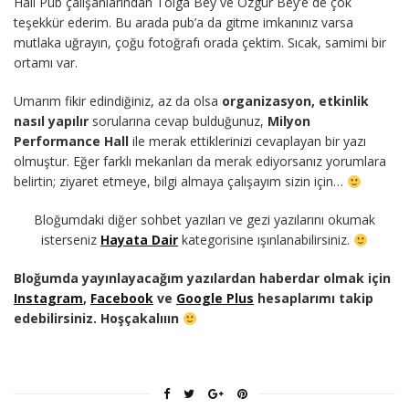
Hall Pub çalışanlarından Tolga Bey ve Özgür Bey’e de çok
teşekkür ederim. Bu arada pub’a da gitme imkanınız varsa
mutlaka uğrayın, çoğu fotoğrafı orada çektim. Sıcak, samimi bir
ortamı var.
Umarım fikir edindiğiniz, az da olsa
organizasyon, etkinlik
nasıl yapılır
sorularına cevap bulduğunuz,
Milyon
Performance Hall
ile merak ettiklerinizi cevaplayan bir yazı
olmuştur. Eğer farklı mekanları da merak ediyorsanız yorumlara
belirtin; ziyaret etmeye, bilgi almaya çalışayım sizin için…
Bloğumdaki diğer sohbet yazıları ve gezi yazılarını okumak
isterseniz
Hayata Dair
kategorisine ışınlanabilirsiniz.
Bloğumda yayınlayacağım yazılardan haberdar olmak için
Instagram
,
Facebook
ve
Google Plus
hesaplarımı takip
edebilirsiniz. Hoşçakalııın