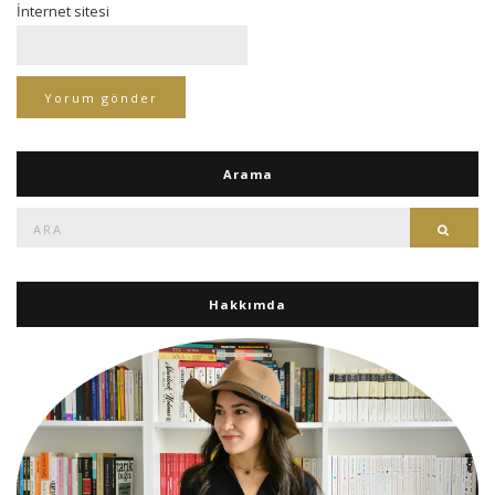
İnternet sitesi
Arama
Ara:
Ara
Hakkımda