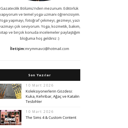
Gazatecilik Bölümü'nden mezunum. Editörlük
yapıyorum ve temel yoga uzmanı öğrencisiyim.
Yoga yapmayı, fotoğraf çekmeyi, gezmeyi, yazı
yazmayı çok seviyorum. Yoga, kozmetik, bakım,
kitap ve birçok konuda incelemeler paylaştığım
bloğuma hoş geldiniz :)
İletişim:
mrymmavci@hotmail.com
Son Yazılar
10 Mart 2026
Koleksiyonerlerin Gözdesi:
Kuka, Kehribar, Ağaç ve Katalin
Tesbihler
10 Mart 2026
The Sims 4 & Custom Content