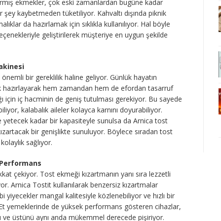
ızarmış ekmekler, çok eski zamanlardan bugüne kadar
r şey kaybetmeden tüketiliyor. Kahvaltı dışında piknik
alıklar da hazırlamak için sıklıkla kullanılıyor. Hal böyle
çenekleriyle geliştirilerek müşteriye en uygun şekilde
akinesi
emli bir gereklilik haline geliyor. Günlük hayatın
mek hazırlayarak hem zamandan hem de efordan tasarruf
tığı için iç hacminin de geniş tutulması gerekiyor. Bu sayede
liyor, kalabalık aileler kolayca karnını doyurabiliyor.
e yetecek kadar bir kapasiteyle sunulsa da Arnica tost
ızartacak bir genişlikte sunuluyor. Böylece sıradan tost
kolaylık sağlıyor.
k Performans
dikkat çekiyor. Tost ekmeği kızartmanın yanı sıra lezzetli
or. Arnica Tostit kullanılarak benzersiz kızartmalar
i yiyecekler mangal kalitesiyle közlenebiliyor ve hızlı bir
r. Et yemeklerinde de yüksek performans gösteren cihazlar,
tını ve üstünü aynı anda mükemmel derecede pişiriyor.