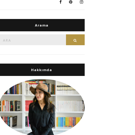
Arama
Ara:
Ara
Hakkımda