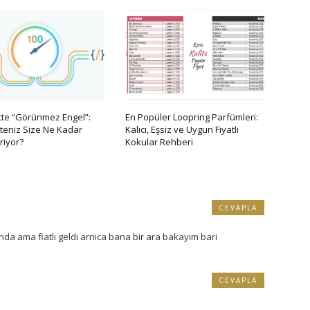
ette “Görünmez Engel”:
En Popüler Loopring Parfümleri:
iteniz Size Ne Kadar
Kalıcı, Eşsiz ve Uygun Fiyatlı
riyor?
Kokular Rehberi
CEVAPLA
nda ama fiatlı geldi arnica bana bir ara bakayım bari
CEVAPLA