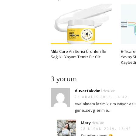
Mila Care Arı Serisi Ürünleri İle
E-Ticar
Sağlıklı Yaşam Temiz Bir Cilt
Yavaş S
Kaybetti
3 yorum
duvartakvimi
dedi ki:
25 ARALIK 2018, 14:42
eve almam lazım kızım istiyor aslı
gene..sevgilerimle…
Mary
dedi ki:
28 NISAN 2019, 16:49
Sevgiler canım