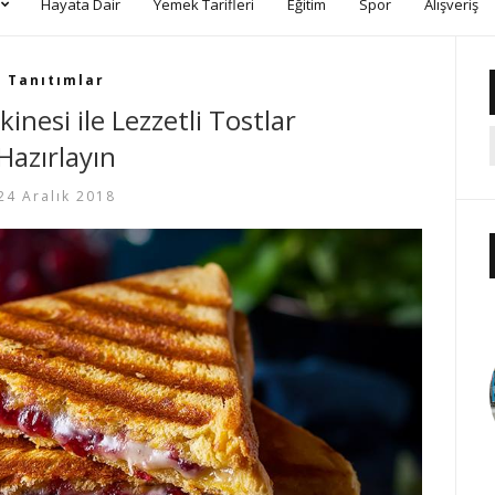
Hayata Dair
Yemek Tarifleri
Eğitim
Spor
Alışveriş
Tanıtımlar
inesi ile Lezzetli Tostlar
Hazırlayın
24 Aralık 2018