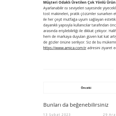
Müşteri Odaklı Üretilen Çok Yönlü Ürün
Ayarlanabilir ısı seviyeleri sayesinde yiyecek
tost makineleri, pratik çözümler sunarken etk
ile her çeşit mutfağa uyum sağlayan estetik g
dayanıklı yapısıyla kullanıcılar tarafından önc
arasında erişilebilirliği ile dikkat çekiyor. 
hem de markaya duyulan güven kat kat artı
de gözler önüne seriliyor. Siz de bu mükemm
https://www.arnica.com.tr
adresini ziyaret ede
Önceki
Bunları da beğenebilirsiniz
13 Şubat 2023
29 Ara