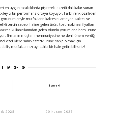
leri en uygun sıcaklıklarda pişirerek lezzetli dakikalar sunan
ileyici bir performans ortaya koyuyor. Farklı renk özellikleri
örünümleriyle mutfakların kalitesini artırıyor. Kaliteli ve
elikli tercih sebebi haline gelen ürün, tost makinesi fiyatları
Halihazırda kullanıcılarından gelen olumlu yorumlarla hem ürüne
yor, firmanın müşteri memnuniyetine ne denli önem verdiği
el özelliklere sahip estetik ürüne sahip olmak için
bilir, mutfaklarınızı ayrıcalıklı bir hale getirebilirsiniz!
Sonraki
lık 2025
20 Kasım 2025