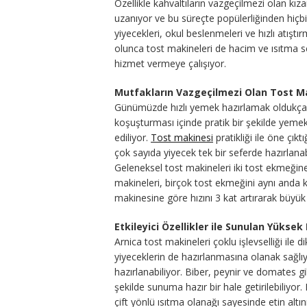
Özellikle kahvaltıların vazgeçilmezi olan k
uzanıyor ve bu süreçte popülerliğinden hiçbi
yiyecekleri, okul beslenmeleri ve hızlı atıştırm
olunca tost makineleri de hacim ve ısıtma se
hizmet vermeye çalışıyor.
Mutfakların Vazgeçilmezi Olan Tost M
Günümüzde hızlı yemek hazırlamak oldukça ön
koşuşturması içinde pratik bir şekilde ye
ediliyor.
Tost makinesi
pratikliği ile öne çık
çok sayıda yiyecek tek bir seferde hazırlanabi
Geleneksel tost makineleri iki tost ekmeğin
makineleri, birçok tost ekmeğini aynı anda k
makinesine göre hızını 3 kat artırarak büyük 
Etkileyici Özellikler ile Sunulan Yükse
Arnica tost makineleri çoklu işlevselliği ile 
yiyeceklerin de hazırlanmasına olanak sağlıy
hazırlanabiliyor. Biber, peynir ve domates gib
şekilde sunuma hazır bir hale getirilebiliyo
çift yönlü ısıtma olanağı sayesinde etin al