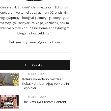
Gazatecilik Bölümü'nden mezunum. Editörlük
yapıyorum ve temel yoga uzmanı öğrencisiyim.
Yoga yapmayı, fotoğraf çekmeyi, gezmeyi, yazı
yazmayı çok seviyorum. Yoga, kozmetik, bakım,
kitap ve birçok konuda incelemeler paylaştığım
bloğuma hoş geldiniz :)
İletişim:
mrymmavci@hotmail.com
Son Yazılar
10 Mart 2026
Koleksiyonerlerin Gözdesi:
Kuka, Kehribar, Ağaç ve Katalin
Tesbihler
10 Mart 2026
The Sims 4 & Custom Content