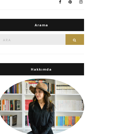
Arama
Ara:
Ara
Hakkımda