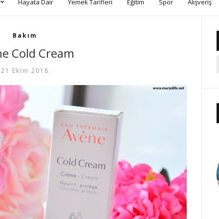
Hayata Dair
Yemek Tarifleri
Eğitim
Spor
Alışveriş
Bakım
ne Cold Cream
21 Ekim 2018