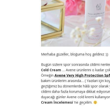
Merhaba güzeller, bloğuma hoş geldiniz :))
Bugün sizlere spor sonrasında cildimi nen
Cold Cream
… Avene ürünlerini o kadar çok
Örneğin
Avene Very High Protection Sp
bakım ürünlerim arasında… ( Yazıları için koy
geçtiğimiz bu dönemlerde hâlâ spor olarak
cildimi daha fazla korumaya dikkat ediyoru
duyacağı günler Avene cold kremi kullanı
Cream İncelemesi
‘ne geçelim.