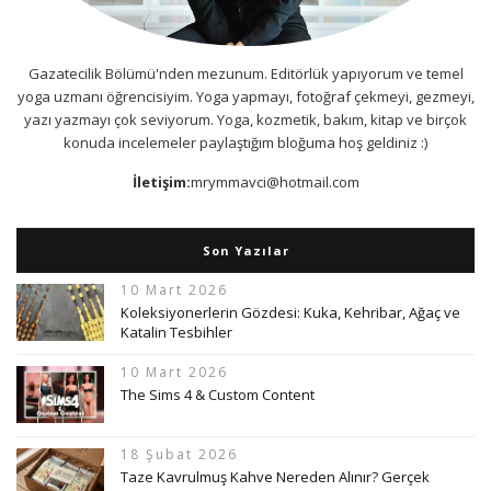
Gazatecilik Bölümü'nden mezunum. Editörlük yapıyorum ve temel
yoga uzmanı öğrencisiyim. Yoga yapmayı, fotoğraf çekmeyi, gezmeyi,
yazı yazmayı çok seviyorum. Yoga, kozmetik, bakım, kitap ve birçok
konuda incelemeler paylaştığım bloğuma hoş geldiniz :)
İletişim:
mrymmavci@hotmail.com
Son Yazılar
10 Mart 2026
Koleksiyonerlerin Gözdesi: Kuka, Kehribar, Ağaç ve
Katalin Tesbihler
10 Mart 2026
The Sims 4 & Custom Content
18 Şubat 2026
Taze Kavrulmuş Kahve Nereden Alınır? Gerçek