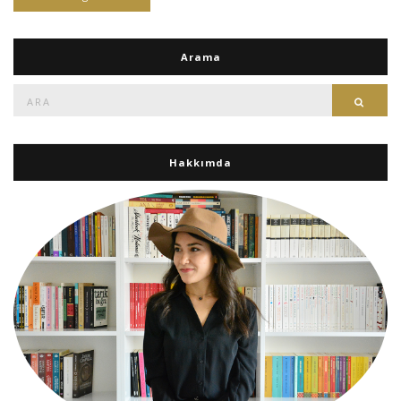
Arama
Ara:
Ara
Hakkımda