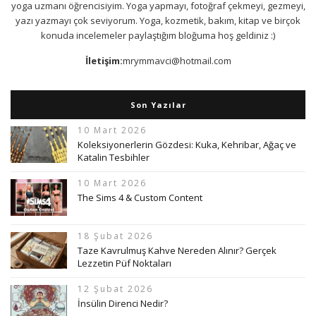
yoga uzmanı öğrencisiyim. Yoga yapmayı, fotoğraf çekmeyi, gezmeyi,
yazı yazmayı çok seviyorum. Yoga, kozmetik, bakım, kitap ve birçok
konuda incelemeler paylaştığım bloğuma hoş geldiniz :)
İletişim:
mrymmavci@hotmail.com
Son Yazılar
10 Mart 2026
Koleksiyonerlerin Gözdesi: Kuka, Kehribar, Ağaç ve
Katalin Tesbihler
10 Mart 2026
The Sims 4 & Custom Content
18 Şubat 2026
Taze Kavrulmuş Kahve Nereden Alınır? Gerçek
Lezzetin Püf Noktaları
12 Şubat 2026
İnsülin Direnci Nedir?