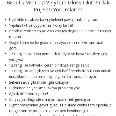
Beaulis Mini Lip Vinyl Lip Gloss Likit Parlak
Ruj Seti Yorumlarım
Üçlü kitin ortak ve farklı yönlerini paylaşmak istiyorum.
Yapıları likit ve uygulaması kolay bir kit!
Bendeki renkleri en açıktan koyuya doğru 11, 12 ve 13 tonları
mevcut…
Doğal tonlarda lip glossları seviyorsanız renkler tam size
göre…
13 rengi biraz daha pembelik içeriyor ve beyaz tenlilere çok
yakışıyor.
12 rengi ise kahvelik içeren bir doğal renge sahip..
11 rengi ise en açık renk ve çok hafif pembelik bulunan ancak
dudaklarda daha ten rengine yakın bir tonda duruyor.
Şekerli sakız gibi misler gibi kokuyor!
Hiçbirinde de yapışma, akma problemi yok!
Ağırlık hissi vermiyorlar!
Bir şey yenildiğinde siliniyor, tazelemek gerekiyor.
Pigmentasyonları gayet güzel 11 dışında çünkü tam opaklaşıp
rengini verme problemi var ve ben kendime çok