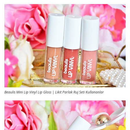
Beaulis Mini Lip Vinyl Lip Gloss | Likit Parlak Ruj Seti Kullananlar