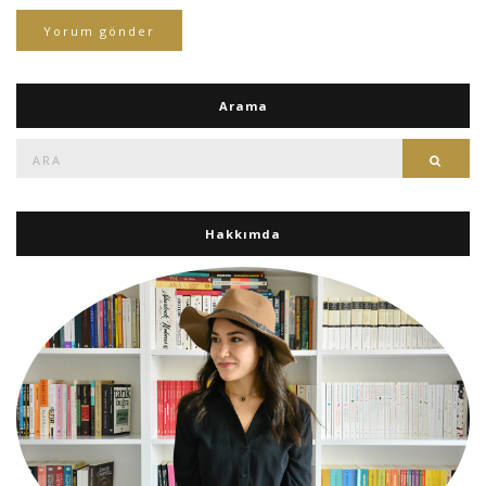
Arama
Ara:
Ara
Hakkımda