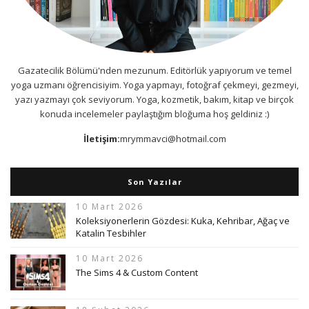
Gazatecilik Bölümü'nden mezunum. Editörlük yapıyorum ve temel
yoga uzmanı öğrencisiyim. Yoga yapmayı, fotoğraf çekmeyi, gezmeyi,
yazı yazmayı çok seviyorum. Yoga, kozmetik, bakım, kitap ve birçok
konuda incelemeler paylaştığım bloğuma hoş geldiniz :)
İletişim:
mrymmavci@hotmail.com
Son Yazılar
10 Mart 2026
Koleksiyonerlerin Gözdesi: Kuka, Kehribar, Ağaç ve
Katalin Tesbihler
10 Mart 2026
The Sims 4 & Custom Content