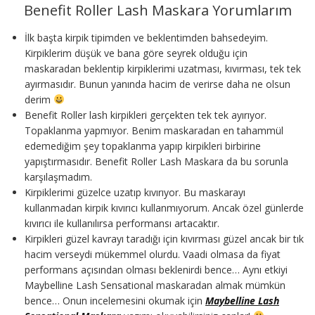
Benefit Roller Lash Maskara Yorumlarım
İlk başta kirpik tipimden ve beklentimden bahsedeyim.
Kirpiklerim düşük ve bana göre seyrek olduğu için
maskaradan beklentip kirpiklerimi uzatması, kıvırması, tek tek
ayırmasıdır. Bunun yanında hacim de verirse daha ne olsun
derim
Benefit Roller lash kirpikleri gerçekten tek tek ayırıyor.
Topaklanma yapmıyor. Benim maskaradan en tahammül
edemediğim şey topaklanma yapıp kirpikleri birbirine
yapıştırmasıdır. Benefit Roller Lash Maskara da bu sorunla
karşılaşmadım.
Kirpiklerimi güzelce uzatıp kıvırıyor. Bu maskarayı
kullanmadan kirpik kıvırıcı kullanmıyorum. Ancak özel günlerde
kıvırıcı ile kullanılırsa performansı artacaktır.
Kirpikleri güzel kavrayı taradığı için kıvırması güzel ancak bir tık
hacim verseydi mükemmel olurdu. Vaadi olmasa da fiyat
performans açısından olması beklenirdi bence… Aynı etkiyi
Maybelline Lash Sensational maskaradan almak mümkün
bence… Onun incelemesini okumak için
Maybelline Lash