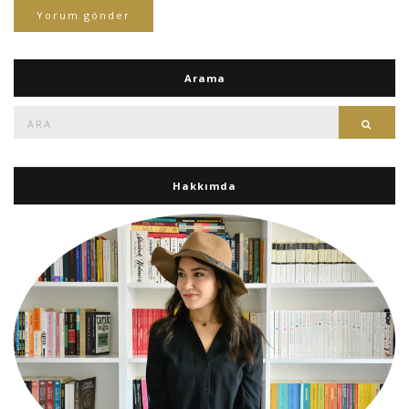
Arama
Ara:
Ara
Hakkımda