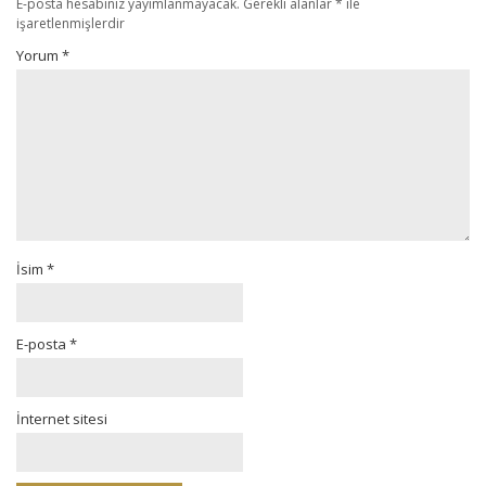
E-posta hesabınız yayımlanmayacak.
Gerekli alanlar
*
ile
işaretlenmişlerdir
Yorum
*
İsim
*
E-posta
*
İnternet sitesi