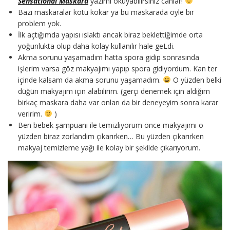
Sensational Maskara
yazımı okuyabilirsiniz canlar!
Bazı maskaralar kötü kokar ya bu maskarada öyle bir
problem yok.
İlk açtığımda yapısı ıslaktı ancak biraz beklettiğimde orta
yoğunlukta olup daha kolay kullanılır hale geLdi.
Akma sorunu yaşamadım hatta spora gidip sonrasında
işlerim varsa göz makyajımı yapıp spora gidiyordum. Kan ter
içinde kalsam da akma sorunu yaşamadım.
O yüzden belki
düğün makyajım için alabilirim. (gerçi denemek için aldığım
birkaç maskara daha var onları da bir deneyeyim sonra karar
veririm.
)
Ben bebek şampuanı ile temizliyorum önce makyajımı o
yüzden biraz zorlandım çıkarırken… Bu yüzden çıkarırken
makyaj temizleme yağı ile kolay bir şekilde çıkarıyorum.