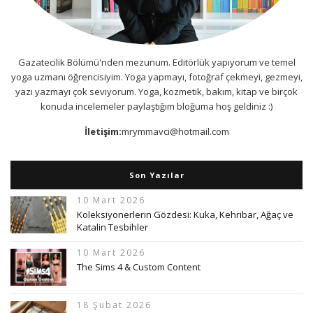
Gazatecilik Bölümü'nden mezunum. Editörlük yapıyorum ve temel
yoga uzmanı öğrencisiyim. Yoga yapmayı, fotoğraf çekmeyi, gezmeyi,
yazı yazmayı çok seviyorum. Yoga, kozmetik, bakım, kitap ve birçok
konuda incelemeler paylaştığım bloğuma hoş geldiniz :)
İletişim:
mrymmavci@hotmail.com
Son Yazılar
10 Mart 2026
Koleksiyonerlerin Gözdesi: Kuka, Kehribar, Ağaç ve
Katalin Tesbihler
10 Mart 2026
The Sims 4 & Custom Content
18 Şubat 2026