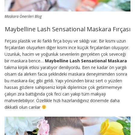
Maskara Önerileri Blog
Maybelline Lash Sensational Maskara Fırçası
Fırçası plastik ve iki farklı fırça boyu ve sıklığı var. Bir kısmı uzun
fırçalardan oluşurken diğer kısmı ince küçük fırçalardan oluşuyor.
Uzunluk, hacim ve yoğunluk sevenlerin gerçekten çok seveceği
bir maskara bence…
Maybelline Lash Sensational Maskara
takma kirpik etkisi yaratıyor deniliyordu. Ben ne kadar ön yargılı
olsam da alırken facia şeklindeki maskara deneyimimden sonra
bu maskara ilaç gibi geldi. Yapı yönünden biraz sert o yüzden
hassas gözlere sahipseniz kirpik diplerinize çok getirmemeye
çalışın zira battığında çok feci can yakıp tüm makyajı
mahvedebiliyor. Özellikle hızlı hazırlandığınız dönemde daha
dikkatli olun canlar