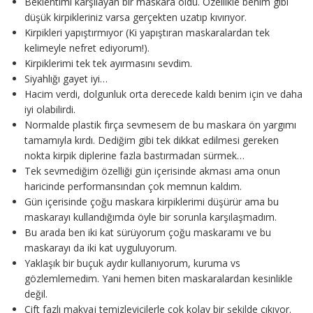
Beklentimi karşılayan bir maskara oldu. Özellikle benim gibi
düşük kirpikleriniz varsa gerçekten uzatıp kıvırıyor.
Kirpikleri yapıştırmıyor (Ki yapıştıran maskaralardan tek
kelimeyle nefret ediyorum!).
Kirpiklerimi tek tek ayırmasını sevdim.
Siyahlığı gayet iyi…
Hacim verdi, dolgunluk orta derecede kaldı benim için ve daha
iyi olabilirdi.
Normalde plastik fırça sevmesem de bu maskara ön yargımı
tamamıyla kırdı. Dediğim gibi tek dikkat edilmesi gereken
nokta kirpik diplerine fazla bastırmadan sürmek…
Tek sevmediğim özelliği gün içerisinde akması ama onun
haricinde performansından çok memnun kaldım.
Gün içerisinde çoğu maskara kirpiklerimi düşürür ama bu
maskarayı kullandığımda öyle bir sorunla karşılaşmadım.
Bu arada ben iki kat sürüyorum çoğu maskaramı ve bu
maskarayı da iki kat uyguluyorum.
Yaklaşık bir buçuk aydır kullanıyorum, kuruma vs
gözlemlemedim. Yani hemen biten maskaralardan kesinlikle
değil.
Çift fazlı makyaj temizleyicilerle çok kolay bir şekilde çıkıyor.