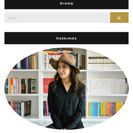
Arama
Ara:
Ara
Hakkımda