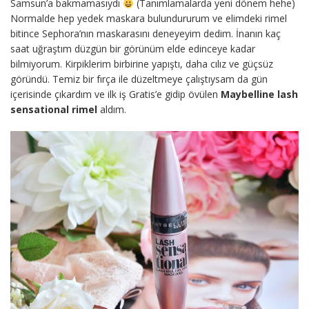
Samsun’a bakmamasıydı
(Tanımlamalarda yeni dönem hehe)
Normalde hep yedek maskara bulundururum ve elimdeki rimel
bitince Sephora’nın maskarasını deneyeyim dedim. İnanın kaç
saat uğraştım düzgün bir görünüm elde edinceye kadar
bilmiyorum. Kirpiklerim birbirine yapıştı, daha cılız ve güçsüz
göründü. Temiz bir fırça ile düzeltmeye çalıştıysam da gün
içerisinde çıkardım ve ilk iş Gratis’e gidip övülen
Maybelline lash
sensational rimel
aldım.