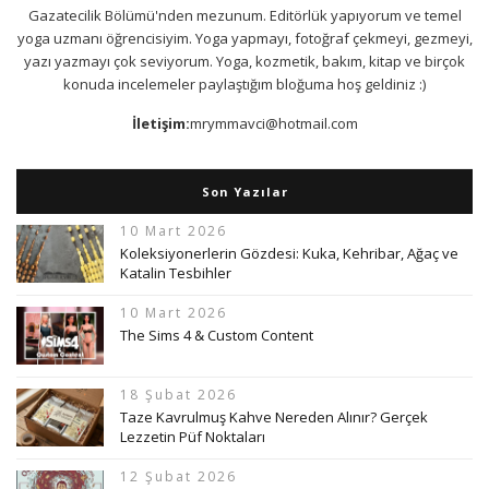
Gazatecilik Bölümü'nden mezunum. Editörlük yapıyorum ve temel
yoga uzmanı öğrencisiyim. Yoga yapmayı, fotoğraf çekmeyi, gezmeyi,
yazı yazmayı çok seviyorum. Yoga, kozmetik, bakım, kitap ve birçok
konuda incelemeler paylaştığım bloğuma hoş geldiniz :)
İletişim:
mrymmavci@hotmail.com
Son Yazılar
10 Mart 2026
Koleksiyonerlerin Gözdesi: Kuka, Kehribar, Ağaç ve
Katalin Tesbihler
10 Mart 2026
The Sims 4 & Custom Content
18 Şubat 2026
Taze Kavrulmuş Kahve Nereden Alınır? Gerçek
Lezzetin Püf Noktaları
12 Şubat 2026