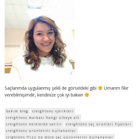
Saçlarımda uygulanmış şekli de görseldeki gibi
Umarım fikir
verebilmişimdir, kendinize çok iyi bakııın
bakım blog
creightons içerikleri
creightons markası hangi ülkeye ait
creightons nerelerde satılır
creightons saç ürünleri fiyatları
creightons ürünlerini kullananlar
crightons frizz no more saç üürünlerini kullananlar