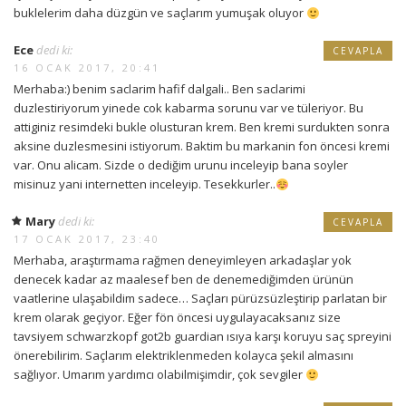
buklelerim daha düzgün ve saçlarım yumuşak oluyor
Ece
dedi ki:
CEVAPLA
16 OCAK 2017, 20:41
Merhaba:) benim saclarim hafif dalgali.. Ben saclarimi
duzlestiriyorum yinede cok kabarma sorunu var ve tüleriyor. Bu
attiginiz resimdeki bukle olusturan krem. Ben kremi surdukten sonra
aksine duzlesmesini istiyorum. Baktim bu markanin fon öncesi kremi
var. Onu alicam. Sizde o dediğim urunu inceleyip bana soyler
misinuz yani internetten inceleyip. Tesekkurler..
Mary
dedi ki:
CEVAPLA
17 OCAK 2017, 23:40
Merhaba, araştırmama rağmen deneyimleyen arkadaşlar yok
denecek kadar az maalesef ben de denemediğimden ürünün
vaatlerine ulaşabildim sadece… Saçları pürüzsüzleştirip parlatan bir
krem olarak geçiyor. Eğer fön öncesi uygulayacaksanız size
tavsiyem schwarzkopf got2b guardian ısıya karşı koruyu saç spreyini
önerebilirim. Saçlarım elektriklenmeden kolayca şekil almasını
sağlıyor. Umarım yardımcı olabilmişimdir, çok sevgiler