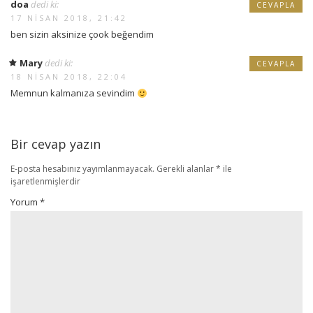
doa
dedi ki:
CEVAPLA
17 NISAN 2018, 21:42
ben sizin aksinize çook beğendim
Mary
dedi ki:
CEVAPLA
18 NISAN 2018, 22:04
Memnun kalmanıza sevindim
Bir cevap yazın
E-posta hesabınız yayımlanmayacak.
Gerekli alanlar
*
ile
işaretlenmişlerdir
Yorum
*