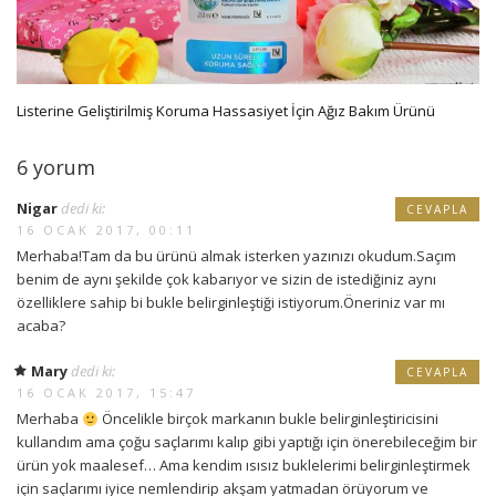
Listerine Geliştirilmiş Koruma Hassasiyet İçin Ağız Bakım Ürünü
6 yorum
Nigar
dedi ki:
CEVAPLA
16 OCAK 2017, 00:11
Merhaba!Tam da bu ürünü almak isterken yazınızı okudum.Saçım
benim de aynı şekilde çok kabarıyor ve sizin de istediğiniz aynı
özelliklere sahip bi bukle belirginleştiği istiyorum.Öneriniz var mı
acaba?
Mary
dedi ki:
CEVAPLA
16 OCAK 2017, 15:47
Merhaba
Öncelikle birçok markanın bukle belirginleştiricisini
kullandım ama çoğu saçlarımı kalıp gibi yaptığı için önerebileceğim bir
ürün yok maalesef… Ama kendim ısısız buklelerimi belirginleştirmek
için saçlarımı iyice nemlendirip akşam yatmadan örüyorum ve