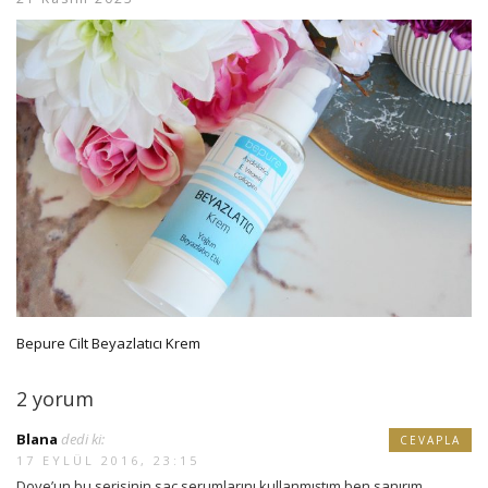
Bepure Cilt Beyazlatıcı Krem
2 yorum
Blana
dedi ki:
CEVAPLA
17 EYLÜL 2016, 23:15
Dove’un bu serisinin saç serumlarını kullanmıştım ben sanırım,