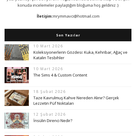
konuda incelemeler paylaştığım bloğuma hoş geldiniz :)
İletişim:
mrymmavci@hotmail.com
Son Yazılar
10 Mart 2026
Koleksiyonerlerin Gözdesi: Kuka, Kehribar, Ağaç ve
Katalin Tesbihler
10 Mart 2026
The Sims 4 & Custom Content
18 Şubat 2026
Taze Kavrulmuş Kahve Nereden Alınır? Gerçek
Lezzetin Püf Noktaları
12 Şubat 2026
İnsülin Direnci Nedir?