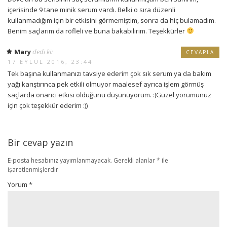
içerisinde 9 tane minik serum vardı. Belki o sıra düzenli
kullanmadığım için bir etkisini görmemiştim, sonra da hiç bulamadım.
Benim saçlarım da röfleli ve buna bakabilirim. Teşekkürler
Mary
dedi ki:
CEVAPLA
17 EYLÜL 2016, 23:44
Tek başına kullanmanızı tavsiye ederim çok sık serum ya da bakım
yağı karıştırınca pek etkili olmuyor maalesef ayrıca işlem görmüş
saçlarda onarıcı etkisi olduğunu düşünüyorum. :)Güzel yorumunuz
için çok teşekkür ederim :))
Bir cevap yazın
E-posta hesabınız yayımlanmayacak.
Gerekli alanlar
*
ile
işaretlenmişlerdir
Yorum
*