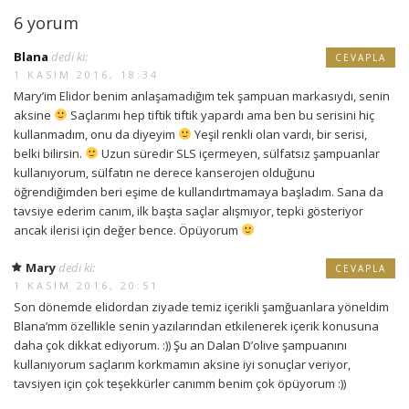
6 yorum
Blana
dedi ki:
CEVAPLA
1 KASIM 2016, 18:34
Mary’im Elidor benim anlaşamadığım tek şampuan markasıydı, senin
aksine
Saçlarımı hep tiftik tiftik yapardı ama ben bu serisini hiç
kullanmadım, onu da diyeyim
Yeşil renkli olan vardı, bir serisi,
belki bilirsin.
Uzun süredir SLS içermeyen, sülfatsız şampuanlar
kullanıyorum, sülfatın ne derece kanserojen olduğunu
öğrendiğimden beri eşime de kullandırtmamaya başladım. Sana da
tavsiye ederim canım, ilk başta saçlar alışmıyor, tepki gösteriyor
ancak ilerisi için değer bence. Öpüyorum
Mary
dedi ki:
CEVAPLA
1 KASIM 2016, 20:51
Son dönemde elidordan ziyade temiz içerikli şamğuanlara yöneldim
Blana’mm özellikle senin yazılarından etkilenerek içerik konusuna
daha çok dikkat ediyorum. :)) Şu an Dalan D’olive şampuanını
kullanıyorum saçlarım korkmamın aksine iyi sonuçlar veriyor,
tavsiyen için çok teşekkürler canımm benim çok öpüyorum :))