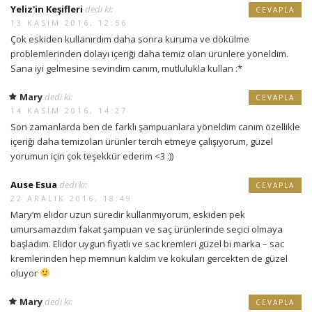
Yeliz'in Keşifleri
dedi ki:
CEVAPLA
13 KASIM 2016, 12:56
Çok eskiden kullanırdım daha sonra kuruma ve dökülme
problemlerinden dolayı içeriği daha temiz olan ürünlere yöneldim.
Sana iyi gelmesine sevindim canım, mutlulukla kullan :*
Mary
dedi ki:
CEVAPLA
14 KASIM 2016, 14:27
Son zamanlarda ben de farklı şampuanlara yöneldim canım özellikle
içeriği daha temizolan ürünler tercih etmeye çalışıyorum, güzel
yorumun için çok teşekkür ederim <3 :))
Ause Esua
dedi ki:
CEVAPLA
22 ARALIK 2016, 18:49
Mary’m elidor uzun süredir kullanmıyorum, eskiden pek
umursamazdım fakat şampuan ve saç ürünlerinde seçici olmaya
başladım. Elidor uygun fiyatlı ve sac kremleri güzel bi marka – sac
kremlerinden hep memnun kaldım ve kokuları gercekten de güzel
oluyor
Mary
dedi ki:
CEVAPLA