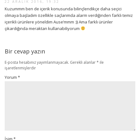
22 ARALIK 2016, 19:32
Kuzummm ben de içerik konusunda bilinçlendikçe daha seçici
olmaya başladım özellikle saçlarımda alarm verdiğinden farklı temiz
içerikli ürünlere yöneldim Ause’mmm :)) Ama farklı ürünler
çıkardığında meraktan kullanabiliyorum
Bir cevap yazın
E-posta hesabınız yayımlanmayacak.
Gerekli alanlar
*
ile
işaretlenmişlerdir
Yorum
*
İsim
*