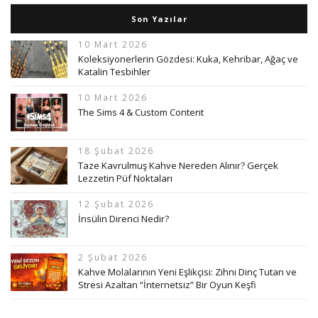
Son Yazılar
10 Mart 2026
Koleksiyonerlerin Gözdesi: Kuka, Kehribar, Ağaç ve
Katalin Tesbihler
10 Mart 2026
The Sims 4 & Custom Content
18 Şubat 2026
Taze Kavrulmuş Kahve Nereden Alınır? Gerçek
Lezzetin Püf Noktaları
12 Şubat 2026
İnsülin Direnci Nedir?
2 Şubat 2026
Kahve Molalarının Yeni Eşlikçisi: Zihni Dinç Tutan ve
Stresi Azaltan “İnternetsiz” Bir Oyun Keşfi