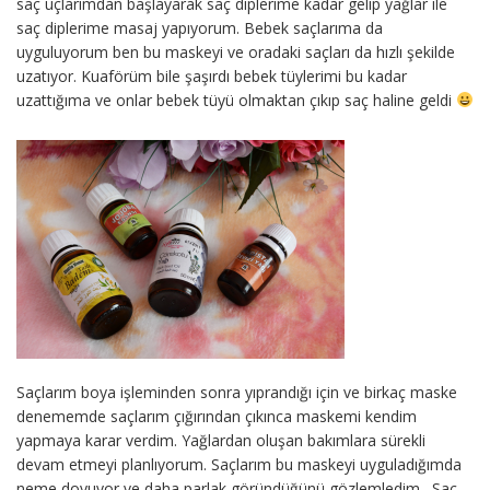
saç uçlarımdan başlayarak saç diplerime kadar gelip yağlar ile
saç diplerime masaj yapıyorum. Bebek saçlarıma da
uyguluyorum ben bu maskeyi ve oradaki saçları da hızlı şekilde
uzatıyor. Kuaförüm bile şaşırdı bebek tüylerimi bu kadar
uzattığıma ve onlar bebek tüyü olmaktan çıkıp saç haline geldi
Saçlarım boya işleminden sonra yıprandığı için ve birkaç maske
denememde saçlarım çığırından çıkınca maskemi kendim
yapmaya karar verdim. Yağlardan oluşan bakımlara sürekli
devam etmeyi planlıyorum. Saçlarım bu maskeyi uyguladığımda
neme doyuyor ve daha parlak göründüğünü gözlemledim. Saç