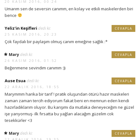
20 KASIM 2016, 00:24
Umarım sen de seversin canımm, en kolay ve etkili maskelerden biri
bence
Yeliz'in Keşifleri
dedi ki:
CEVAPLA
25 KASIM 2016, 20:23
Çok faydalı bir paylaşım olmuş canım emeğine sağlık :*
Mary
dedi ki:
CEVAPLA
26 KASIM 2016, 01:52
Beğenmene sevindim canımm :))
Ause Esua
dedi ki:
CEVAPLA
22 ARALIK 2016, 18:55
Marymmm harika bir tarif ! pratik oluşundan ötürü hazır maskeleri
zaman zaman tercih ediyorum fakat beni en memnun eden kendi
hazırladıklarım oluyor. Bu karışımı da mutlaka deneyeceğim ne güzel
işe yarıyormuş- ilk fırsatta bu yağları alacağım güzelim cok
tesekkürler <3
Mary
dedi ki:
CEVAPLA
22 ARALIK 2016, 19:35