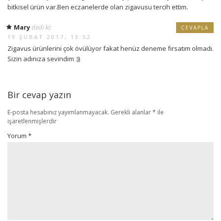
bitkisel ürün var.Ben eczanelerde olan zigavusu tercih ettim.
Mary
dedi ki:
CEVAPLA
19 ŞUBAT 2017, 13:52
Zigavus ürünlerini çok övülüyor fakat henüz deneme fırsatım olmadı.
Sizin adınıza sevindim :))
Bir cevap yazın
E-posta hesabınız yayımlanmayacak.
Gerekli alanlar
*
ile
işaretlenmişlerdir
Yorum
*