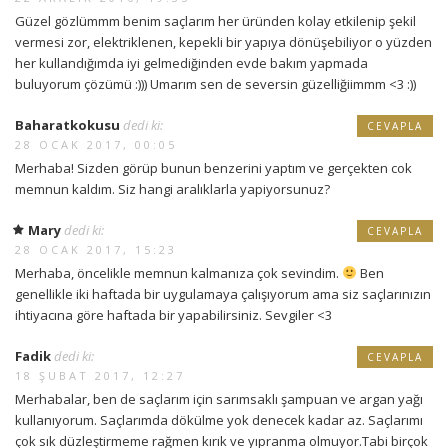
Güzel gözlümmm benim saçlarım her üründen kolay etkilenip şekil
vermesi zor, elektriklenen, kepekli bir yapıya dönüşebiliyor o yüzden
her kullandığımda iyi gelmediğinden evde bakım yapmada
buluyorum çözümü :))) Umarım sen de seversin güzelliğiimmm <3 :))
Baharatkokusu
dedi ki:
CEVAPLA
28 OCAK 2017, 00:05
Merhaba! Sizden görüp bunun benzerini yaptım ve gerçekten cok
memnun kaldım. Siz hangi aralıklarla yapiyorsunuz?
Mary
dedi ki:
CEVAPLA
28 OCAK 2017, 15:23
Merhaba, öncelikle memnun kalmanıza çok sevindim.
Ben
genellikle iki haftada bir uygulamaya çalışıyorum ama siz saçlarınızın
ihtiyacına göre haftada bir yapabilirsiniz. Sevgiler <3
Fadik
dedi ki:
CEVAPLA
18 ŞUBAT 2017, 12:27
Merhabalar, ben de saçlarım için sarımsaklı şampuan ve argan yağı
kullanıyorum. Saçlarımda dökülme yok denecek kadar az. Saçlarımı
çok sık düzleştirmeme rağmen kırık ve yıpranma olmuyor.Tabi birçok