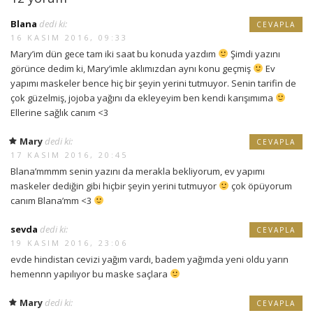
Blana
dedi ki:
CEVAPLA
16 KASIM 2016, 09:33
Mary’im dün gece tam iki saat bu konuda yazdım
Şimdi yazını
görünce dedim ki, Mary’imle aklımızdan aynı konu geçmiş
Ev
yapımı maskeler bence hiç bir şeyin yerini tutmuyor. Senin tarifin de
çok güzelmiş, jojoba yağını da ekleyeyim ben kendi karışımıma
Ellerine sağlık canım <3
Mary
dedi ki:
CEVAPLA
17 KASIM 2016, 20:45
Blana’mmmm senin yazını da merakla bekliyorum, ev yapımı
maskeler dediğin gibi hiçbir şeyin yerini tutmuyor
çok öpüyorum
canım Blana’mm <3
sevda
dedi ki:
CEVAPLA
19 KASIM 2016, 23:06
evde hindistan cevizi yağım vardı, badem yağımda yeni oldu yarın
hemennn yapılıyor bu maske saçlara
Mary
dedi ki:
CEVAPLA