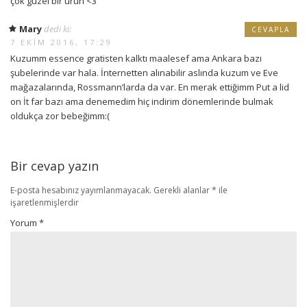
çok güzel bir ürün <3
Mary
dedi ki:
CEVAPLA
7 EKIM 2016, 17:29
Kuzumm essence gratisten kalktı maalesef ama Ankara bazı
şubelerinde var hala. İnternetten alınabilir aslında kuzum ve Eve
mağazalarında, Rossmann’larda da var. En merak ettiğimm Put a lid
on İt far bazı ama denemedim hiç indirim dönemlerinde bulmak
oldukça zor bebeğimm:(
Bir cevap yazın
E-posta hesabınız yayımlanmayacak.
Gerekli alanlar
*
ile
işaretlenmişlerdir
Yorum
*