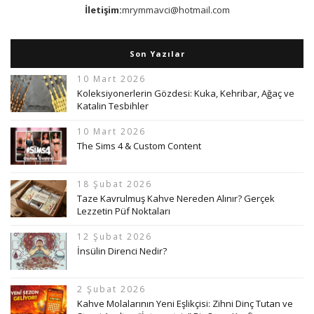
İletişim:
mrymmavci@hotmail.com
Son Yazılar
10 Mart 2026
Koleksiyonerlerin Gözdesi: Kuka, Kehribar, Ağaç ve
Katalin Tesbihler
10 Mart 2026
The Sims 4 & Custom Content
18 Şubat 2026
Taze Kavrulmuş Kahve Nereden Alınır? Gerçek
Lezzetin Püf Noktaları
12 Şubat 2026
İnsülin Direnci Nedir?
2 Şubat 2026
Kahve Molalarının Yeni Eşlikçisi: Zihni Dinç Tutan ve