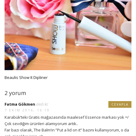
Beaulis Show It Dipliner
2 yorum
Fatma Gökmen
dedi ki:
CEVAPLA
7 EKIM 2016, 16:19
Karabük’teki Gratis mağazasında maalesef Essence markası yok =/
Çok sevdiğim ürünleri alamıyorum artık..
Far bazı olarak, The Balm’ın ”Put a lid on it” bazını kullanıyorum, o da