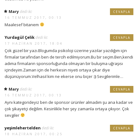
Mary
dedi ki:
CEVAPLA
16 TEMMUZ 2017, 00:13
Maalesef bitanem
Yurdagül Çelik
dedi ki:
CEVAPLA
17 HAZIRAN 2017, 18:04
Çok güzel bir yazı.Blogumda psikoloji üzerine yazılar yazdığım için
firmalar tarafından ben de tercih edilmiyorum.Bu bir seçim.Ben,kendi
adıma firmaların sponsorluğunda olmayan bir buluşma uğraşısı
içindeyim.Zaman için de herkesin niyeti ortaya çıkar diye
düşünüyorum.Velhasıl kim ne ekerse onu biçer :)) Sevgilerimle…
Mary
dedi ki:
CEVAPLA
16 TEMMUZ 2017, 00:13
Aynı kategorideyiz ben de sponsor ürünler almadım şu ana kadar ve
çok şikayetçi değilim. Kesinlikle her şey zamanla ortaya çıkıyor. Çok
sevgiler
yeşimlehertelden
dedi ki:
CEVAPLA
18 HAZIRAN 2017, 00:25