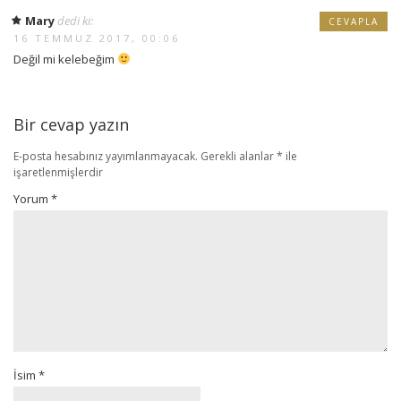
Mary
dedi ki:
CEVAPLA
16 TEMMUZ 2017, 00:06
Değil mi kelebeğim
Bir cevap yazın
E-posta hesabınız yayımlanmayacak.
Gerekli alanlar
*
ile
işaretlenmişlerdir
Yorum
*
İsim
*