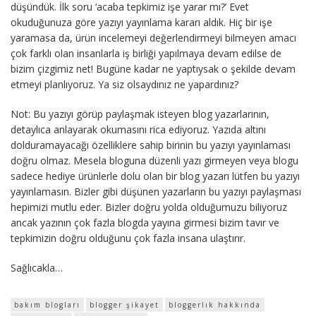
düşündük. İlk soru ‘acaba tepkimiz işe yarar mı?’ Evet
okuduğunuza göre yazıyı yayınlama kararı aldık. Hiç bir işe
yaramasa da, ürün incelemeyi değerlendirmeyi bilmeyen amacı
çok farklı olan insanlarla iş birliği yapılmaya devam edilse de
bizim çizgimiz net! Bugüne kadar ne yaptıysak o şekilde devam
etmeyi planlıyoruz. Ya siz olsaydınız ne yapardınız?
Not: Bu yazıyı görüp paylaşmak isteyen blog yazarlarının,
detaylıca anlayarak okumasını rica ediyoruz. Yazıda altını
dolduramayacağı özelliklere sahip birinin bu yazıyı yayınlaması
doğru olmaz. Mesela bloguna düzenli yazı girmeyen veya blogu
sadece hediye ürünlerle dolu olan bir blog yazarı lütfen bu yazıyı
yayınlamasın. Bizler gibi düşünen yazarların bu yazıyı paylaşması
hepimizi mutlu eder. Bizler doğru yolda olduğumuzu biliyoruz
ancak yazının çok fazla blogda yayına girmesi bizim tavır ve
tepkimizin doğru olduğunu çok fazla insana ulaştırır.
Sağlıcakla…
bakım blogları
blogger şikayet
bloggerlık hakkında