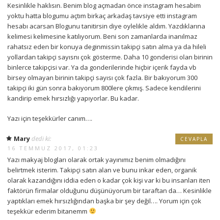
Kesinlikle haklısın. Benim blog açmadan önce instagram hesabim
yoktu hatta blogumu açtım birkaç arkadaş tavsiye etti instagram
hesabı acarsan Blogunu tanitirsin diye oylelikle aldım. Yazdıklarına
kelimesi kelimesine katılıyorum. Beni son zamanlarda inanılmaz
rahatsız eden bir konuya deginmissin takipçi satın alma ya da hileli
yollardan takipçi sayısnı çok gösterme. Daha 10 gonderisi olan birinin
binlerce takipçisi var. Ya da gonderilerinde hiçbir içerik fayda vb
birsey olmayan birinin takipçi sayısı çok fazla. Bir bakıyorum 300
takipçi iki gün sonra bakıyorum 800lere çıkmış. Sadece kendilerini
kandirip emek hırsızlığı yapıyorlar. Bu kadar.
Yazı için teşekkürler canım….
Mary
dedi ki:
CEVAPLA
16 TEMMUZ 2017, 01:23
Yazı makyaj blogları olarak ortak yayınımız benim olmadığını
belirtmek isterim. Takipçi satın alan ve bunu inkar eden, organik
olarak kazandığını iddia eden o kadar çok kişi var ki bu insanları iten
faktörün firmalar olduğunu düşünüyorum bir taraftan da… Kesinlikle
yaptıkları emek hırsızlığından başka bir şey değil…. Yorum için çok
teşekkür ederim bitanemm