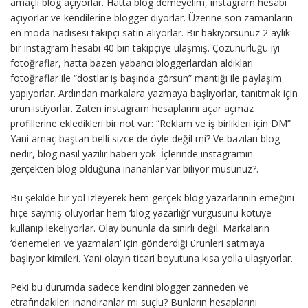
amaçlı blog açıyorlar. Hatta blog demeyelim, instagram hesabı
açıyorlar ve kendilerine blogger diyorlar. Üzerine son zamanların
en moda hadisesi takipçi satın alıyorlar. Bir bakıyorsunuz 2 aylık
bir instagram hesabı 40 bin takipçiye ulaşmış. Çözünürlüğü iyi
fotoğraflar, hatta bazen yabancı bloggerlardan aldıkları
fotoğraflar ile “dostlar iş başında görsün” mantığı ile paylaşım
yapıyorlar. Ardından markalara yazmaya başlıyorlar, tanıtmak için
ürün istiyorlar. Zaten instagram hesaplarını açar açmaz
profillerine ekledikleri bir not var: “Reklam ve iş birlikleri için DM”
Yani amaç baştan belli sizce de öyle değil mi? Ve bazıları blog
nedir, blog nasıl yazılır haberi yok. İçlerinde instagramın
gerçekten blog olduğuna inananlar var biliyor musunuz?.
Bu şekilde bir yol izleyerek hem gerçek blog yazarlarının emeğini
hiçe saymış oluyorlar hem ‘blog yazarlığı’ vurgusunu kötüye
kullanıp lekeliyorlar. Olay bununla da sınırlı değil. Markaların
‘denemeleri ve yazmaları’ için gönderdiği ürünleri satmaya
başlıyor kimileri. Yani olayın ticari boyutuna kısa yolla ulaşıyorlar.
Peki bu durumda sadece kendini blogger zanneden ve
etrafındakileri inandıranlar mı suçlu? Bunların hesaplarını