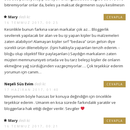
bitiremiyorlar onlar da, beles ya maksat degirmenin suyu kesilmesin
Mary
dedi ki:
CEVAPLA
16 TEMMUZ 2017, 00:25
Kesinlikle bunun farkına varan markalar çok az… Bloggerlık
sevilerek yapılacak bir alan ve bu işi yapan kişiler bu malzemeleri
zaten alabiliyor! Alamayan kişiler sırf “bedava” ürün gelsin diye
sürekli ürün dilenebiliyor. (İşini hakkıyla yapanları tenzih ederim. -
bloğu olup objektif fikir paylaşanları-) Saydığın markaların zaten
müşteri memnununiyeti ortada ve bu tarz beleşçi kişiler de onların
ekmeğine yağ sürdüğünden vazgeçmiyorlar…. Çok teşekkür ederim
yorumun için canım…
Neşeli Süs Evim
dedi ki:
CEVAPLA
17 HAZIRAN 2017, 01:40
Meryemcim böyle hassas bir konuya değindiğin için öncelikle
teşekkür ederim . Umarım en kısa sürede farkındalık yaratılır ve
bloggerlara hak ettiği değer verilir. Sevgiler
Mary
dedi ki:
CEVAPLA
16 TEMMUZ 2017, 00:21