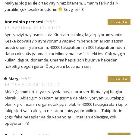
Makyaj blogları ile ortak yayınımız bitanem. Umarım farkındalık
yaratılır, çok teşekkür ederim
Sevgiler <3
Annesinin prensesi
dedi ki:
CEVAPLA
17 HAZIRAN 2017, 04:26
Ayni yaziyi paylasmissiniz. Kirmizi rujlu blogda görp yorum yaptim.
Keske kopyalayip ayni yorumu yapaydim bende onlar icin satisin
adedi önemli yani canm. 40000 takipcili birinin 300 takipcili birinden
daha cok satis yapmasi kacinilmaz malesef. Heleki ins. Cok yaygin
kullanildigi bu dönemde. Umarim hepisi son bulur ve hakeden
hakettigi degeri görür. Öpüyorum kocaman seni
Mary
dedi ki:
CEVAPLA
16 TEMMUZ 2017, 00:19
Ablacığımmm ortak yazı yayınlamaya karar verdik makyaj blogları
olarak… Ablacığım o rakamlar şişirme de olabiliyor yani 300 takipçi
olan kişi o insanın organik takipçisi olabilir 40000 takipçisi olan kişi o
takipçileri satın aldıysa ne kadar satış yaptırabilir ki… Takipçilerin
çoğu fake hesaplar ya da yabancılar… İnşallah ablacığım, çok
öpüyorum <3