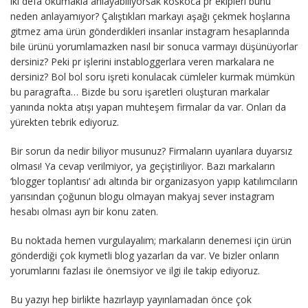
iki defa okumakla anlayabiliyorsak koskoca pr ekipleri bunu
neden anlayamıyor? Çalıştıkları markayı aşağı çekmek hoşlarına
gitmez ama ürün gönderdikleri insanlar instagram hesaplarında
bile ürünü yorumlamazken nasıl bir sonuca varmayı düşünüyorlar
dersiniz? Peki pr işlerini instabloggerlara veren markalara ne
dersiniz? Bol bol soru işreti konulacak cümleler kurmak mümkün
bu paragrafta… Bizde bu soru işaretleri oluşturan markalar
yanında nokta atışı yapan muhteşem firmalar da var. Onları da
yürekten tebrik ediyoruz.
Bir sorun da nedir biliyor musunuz? Firmaların uyarılara duyarsız
olması! Ya cevap verilmiyor, ya geçiştiriliyor. Bazı markaların
‘blogger toplantısı’ adı altında bir organizasyon yapıp katılımcıların
yarısından çoğunun blogu olmayan makyaj sever instagram
hesabı olması ayrı bir konu zaten.
Bu noktada hemen vurgulayalım; markaların denemesi için ürün
gönderdiği çok kıymetli blog yazarları da var. Ve bizler onların
yorumlarını fazlası ile önemsiyor ve ilgi ile takip ediyoruz.
Bu yazıyı hep birlikte hazırlayıp yayınlamadan önce çok