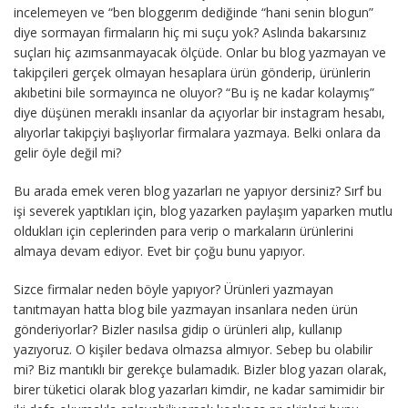
incelemeyen ve “ben bloggerım dediğinde “hani senin blogun”
diye sormayan firmaların hiç mi suçu yok? Aslında bakarsınız
suçları hiç azımsanmayacak ölçüde. Onlar bu blog yazmayan ve
takipçileri gerçek olmayan hesaplara ürün gönderip, ürünlerin
akıbetini bile sormayınca ne oluyor? “Bu iş ne kadar kolaymış”
diye düşünen meraklı insanlar da açıyorlar bir instagram hesabı,
alıyorlar takipçiyi başlıyorlar firmalara yazmaya. Belki onlara da
gelir öyle değil mi?
Bu arada emek veren blog yazarları ne yapıyor dersiniz? Sırf bu
işi severek yaptıkları için, blog yazarken paylaşım yaparken mutlu
oldukları için ceplerinden para verip o markaların ürünlerini
almaya devam ediyor. Evet bir çoğu bunu yapıyor.
Sizce firmalar neden böyle yapıyor? Ürünleri yazmayan
tanıtmayan hatta blog bile yazmayan insanlara neden ürün
gönderiyorlar? Bizler nasılsa gidip o ürünleri alıp, kullanıp
yazıyoruz. O kişiler bedava olmazsa almıyor. Sebep bu olabilir
mi? Biz mantıklı bir gerekçe bulamadık. Bizler blog yazarı olarak,
birer tüketici olarak blog yazarları kimdir, ne kadar samimidir bir