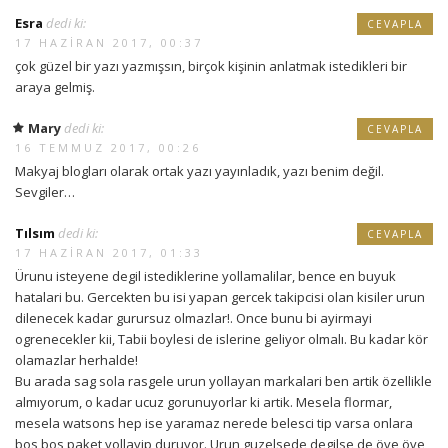
Esra
dedi ki:
CEVAPLA
17 HAZIRAN 2017, 00:37
çok güzel bir yazı yazmışsın, birçok kişinin anlatmak istedikleri bir
araya gelmiş.
Mary
dedi ki:
CEVAPLA
16 TEMMUZ 2017, 00:26
Makyaj blogları olarak ortak yazı yayınladık, yazı benim değil.
Sevgiler…
Tılsım
dedi ki:
CEVAPLA
17 HAZIRAN 2017, 01:33
Ürunu isteyene degil istediklerine yollamalilar, bence en buyuk
hatalari bu. Gercekten bu isi yapan gercek takipcisi olan kisiler urun
dilenecek kadar gurursuz olmazlar!. Once bunu bi ayirmayi
ogrenecekler kii, Tabii boylesi de islerine geliyor olmalı. Bu kadar kör
olamazlar herhalde!
Bu arada sag sola rasgele urun yollayan markalari ben artik özellikle
almıyorum, o kadar ucuz gorunuyorlar ki artik. Mesela flormar,
mesela watsons hep ise yaramaz nerede belesci tip varsa onlara
bos bos paket yollayip duruyor. Urun guzelsede degilse de öve öve