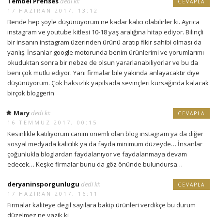
Tembel Prenses
dedi ki:
CEVAPLA
17 HAZIRAN 2017, 13:12
Bende hep şöyle düşünüyorum ne kadar kalıcı olabilirler ki. Ayrıca
instagram ve youtube kitlesi 10-18 yaş aralığına hitap ediyor. Bilinçli
bir insanın instagram üzerinden ürünü aratıp fikir sahibi olması da
yanlış. İnsanlar google motorunda benim ürünlerimi ve yorumlarımı
okuduktan sonra bir nebze de olsun yararlanabiliyorlar ve bu da
beni çok mutlu ediyor. Yani firmalar bile yakında anlayacaktır diye
düşünüyorum. Çok haksızlık yapılsada sevinçleri kursağında kalacak
birçok bloggerin
Mary
dedi ki:
CEVAPLA
16 TEMMUZ 2017, 00:15
Kesinlikle katılıyorum canım önemli olan blog instagram ya da diğer
sosyal medyada kalıcılık ya da fayda minimum düzeyde… İnsanlar
çoğunlukla bloglardan faydalanıyor ve faydalanmaya devam
edecek… Keşke firmalar bunu da göz önünde bulundursa…
deryaninsporgunlugu
dedi ki:
CEVAPLA
17 HAZIRAN 2017, 16:11
Firmalar kaliteye degil sayilara bakip ürünleri verdikçe bu durum
düzelmez ne yazik ki