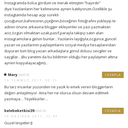
İnstagramda bolca gördüm ve merak etmiştim ”hayırdır”
diye.Yazılanların her kelimesine aynen katılıyorum.Özellikle şu
instagtamda hesap açıp sürekli
çocuğunun,kahvesinin,çiçeğinin,böceğinin fotoğrafını yükleyip te
adının önüne arkasına blogger ekleyenler ve yazı yazmaktan
aciz,özgün olmaktan uzak,pasif,parayla takipçi satın alan
instagramcılara gelsin bunlar…Yazılarını layığıyla,özgünce,güncel
yazan ve yazılarının paylaşımlarını sosyal medya hesaplarından
duyuran tüm blog yazarı arkadaşlara gönül dolusu sevgiler ve
saygılar…(Bu yanıtımı da bu bildirinin olduğu her paylaşımın altına
aynen kopyalayacağım)…
Mary
dedi ki:
CEVAPLA
16 TEMMUZ 2017, 00:11
Bu tarz insanlar yüzünden ne yazık ki emek veren bloggerların
değeri anlaşılmıyor. Ama her ne olursa olsun devam edilmeli
yazmaya… Teşekkürler…
kelebeketkisi39
dedi ki:
CEVAPLA
18 HAZIRAN 2017, 22:49
Güzel tespitler:))