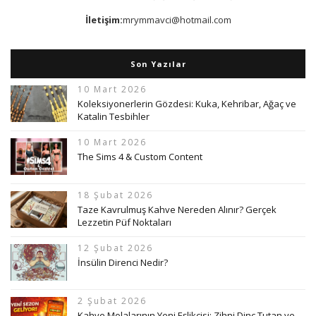
İletişim:
mrymmavci@hotmail.com
Son Yazılar
10 Mart 2026
Koleksiyonerlerin Gözdesi: Kuka, Kehribar, Ağaç ve
Katalin Tesbihler
10 Mart 2026
The Sims 4 & Custom Content
18 Şubat 2026
Taze Kavrulmuş Kahve Nereden Alınır? Gerçek
Lezzetin Püf Noktaları
12 Şubat 2026
İnsülin Direnci Nedir?
2 Şubat 2026
Kahve Molalarının Yeni Eşlikçisi: Zihni Dinç Tutan ve