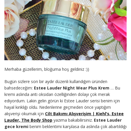
Merhaba güzellerim, bloğuma hoş geldiniz :))
Bugün sizlere son bir aydır düzenli kullandığım üründen
bahsedeceğim:
Estee Lauder Night Wear Plus Krem
… Bu
kremi aslında anti oksidan özelliğinden dolayı çok merak
ediyordum. Lakin gelin görün ki Estee Lauder serisi benim için
hayal kırıklığı oldu. Nedenlerine geçmeden önce yaptığım
alışverişi okumak için
Cilt Bakımı Alışverişim | Kiehl’s, Estee
Lauder, The Body Shop
yazıma bakabilirsiniz.
Estee Lauder
gece kremi
benim beklentimi karşılasa da aslında çok abartıldığı