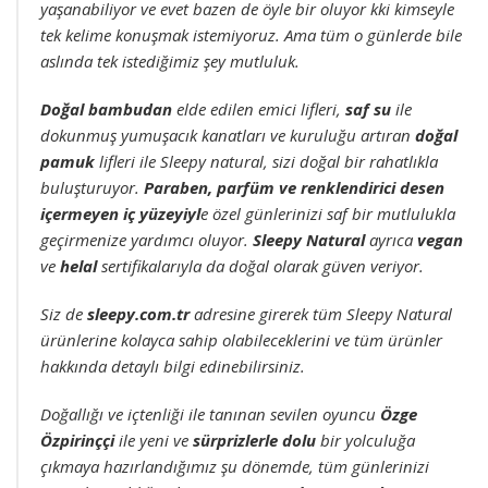
yaşanabiliyor ve evet bazen de öyle bir oluyor kki kimseyle
tek kelime konuşmak istemiyoruz. Ama tüm o günlerde bile
aslında tek istediğimiz şey mutluluk.
Doğal bambudan
elde edilen emici lifleri,
saf su
ile
dokunmuş yumuşacık kanatları ve kuruluğu artıran
doğal
pamuk
lifleri ile Sleepy natural, sizi doğal bir rahatlıkla
buluşturuyor.
Paraben, parfüm ve renklendirici desen
içermeyen iç yüzeyiyl
e özel günlerinizi saf bir mutlulukla
geçirmenize yardımcı oluyor.
Sleepy Natural
ayrıca
vegan
ve
helal
sertifikalarıyla da doğal olarak güven veriyor.
Siz de
sleepy.com.tr
adresine girerek tüm Sleepy Natural
ürünlerine kolayca sahip olabileceklerini ve tüm ürünler
hakkında detaylı bilgi edinebilirsiniz.
Doğallığı ve içtenliği ile tanınan sevilen oyuncu
Özge
Özpirinççi
ile yeni ve
sürprizlerle dolu
bir yolculuğa
çıkmaya hazırlandığımız şu dönemde, tüm günlerinizi