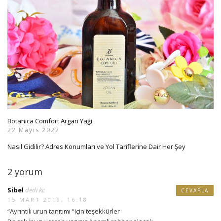
Botanica Comfort Argan Yağı
22 Mayıs 2022
Nasıl Gidilir? Adres Konumları ve Yol Tariflerine Dair Her Şey
2 yorum
Sibel
dedi ki:
CEVAPLA
15 MART 2019, 16:18
“Ayrıntılı urun tanıtımı “için teşekkürler