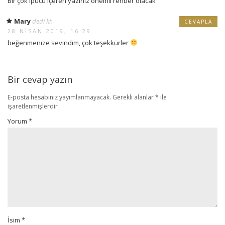
Bir çok ipucu içeren yazınız önemli rehber olacak
Mary
dedi ki:
CEVAPLA
28 NISAN 2019, 16:29
beğenmenize sevindim, çok teşekkürler
Bir cevap yazın
E-posta hesabınız yayımlanmayacak.
Gerekli alanlar
*
ile
işaretlenmişlerdir
Yorum
*
İsim
*