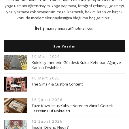
yoga uzmanı öğrencisiyim. Yoga yapmayı, fotoğraf çekmeyi, gezmeyi,
yazı yazmayı çok seviyorum. Yoga, kozmetik, bakım, kitap ve birçok
konuda incelemeler paylaştığım bloğuma hoş geldiniz :)
İletişim:
mrymmavci@hotmail.com
Son Yazılar
10 Mart 2026
Koleksiyonerlerin Gözdesi: Kuka, Kehribar, Ağaç ve
Katalin Tesbihler
10 Mart 2026
The Sims 4 & Custom Content
18 Şubat 2026
Taze Kavrulmuş Kahve Nereden Alınır? Gerçek
Lezzetin Püf Noktaları
12 Şubat 2026
İnsülin Direnci Nedir?