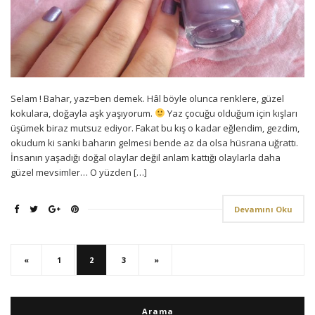
Selam ! Bahar, yaz=ben demek. Hâl böyle olunca renklere, güzel
kokulara, doğayla aşk yaşıyorum.
Yaz çocuğu olduğum için kışları
üşümek biraz mutsuz ediyor. Fakat bu kış o kadar eğlendim, gezdim,
okudum ki sanki baharın gelmesi bende az da olsa hüsrana uğrattı.
İnsanın yaşadığı doğal olaylar değil anlam kattığı olaylarla daha
güzel mevsimler… O yüzden […]
Devamını Oku
«
1
2
3
»
Arama