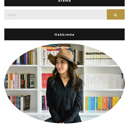
Arama
Ara:
Ara
Hakkımda