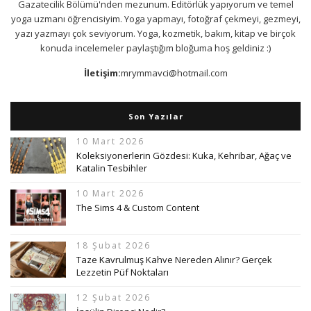
Gazatecilik Bölümü'nden mezunum. Editörlük yapıyorum ve temel
yoga uzmanı öğrencisiyim. Yoga yapmayı, fotoğraf çekmeyi, gezmeyi,
yazı yazmayı çok seviyorum. Yoga, kozmetik, bakım, kitap ve birçok
konuda incelemeler paylaştığım bloğuma hoş geldiniz :)
İletişim:
mrymmavci@hotmail.com
Son Yazılar
10 Mart 2026
Koleksiyonerlerin Gözdesi: Kuka, Kehribar, Ağaç ve
Katalin Tesbihler
10 Mart 2026
The Sims 4 & Custom Content
18 Şubat 2026
Taze Kavrulmuş Kahve Nereden Alınır? Gerçek
Lezzetin Püf Noktaları
12 Şubat 2026