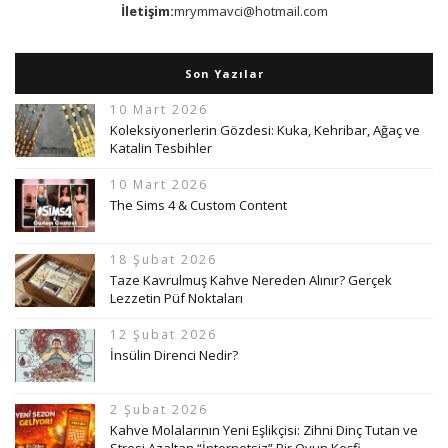
İletişim:
mrymmavci@hotmail.com
Son Yazılar
10 Mart 2026
Koleksiyonerlerin Gözdesi: Kuka, Kehribar, Ağaç ve
Katalin Tesbihler
10 Mart 2026
The Sims 4 & Custom Content
18 Şubat 2026
Taze Kavrulmuş Kahve Nereden Alınır? Gerçek
Lezzetin Püf Noktaları
12 Şubat 2026
İnsülin Direnci Nedir?
2 Şubat 2026
Kahve Molalarının Yeni Eşlikçisi: Zihni Dinç Tutan ve