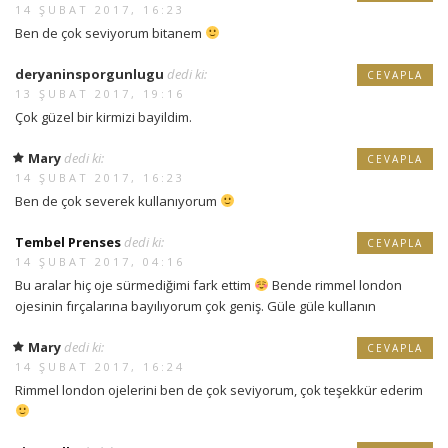
14 ŞUBAT 2017, 16:23
Ben de çok seviyorum bitanem
deryaninsporgunlugu
dedi ki:
CEVAPLA
13 ŞUBAT 2017, 19:16
Çok güzel bir kirmizi bayildim.
Mary
dedi ki:
CEVAPLA
14 ŞUBAT 2017, 16:23
Ben de çok severek kullanıyorum
Tembel Prenses
dedi ki:
CEVAPLA
14 ŞUBAT 2017, 04:16
Bu aralar hiç oje sürmediğimi fark ettim
Bende rimmel london
ojesinin fırçalarına bayılıyorum çok geniş. Güle güle kullanın
Mary
dedi ki:
CEVAPLA
14 ŞUBAT 2017, 16:24
Rimmel london ojelerini ben de çok seviyorum, çok teşekkür ederim