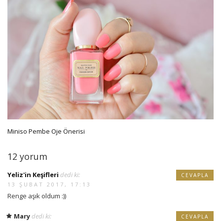
Miniso Pembe Oje Önerisi
12 yorum
Yeliz'in Keşifleri
dedi ki:
CEVAPLA
13 ŞUBAT 2017, 17:13
Renge aşık oldum :))
Mary
dedi ki:
CEVAPLA