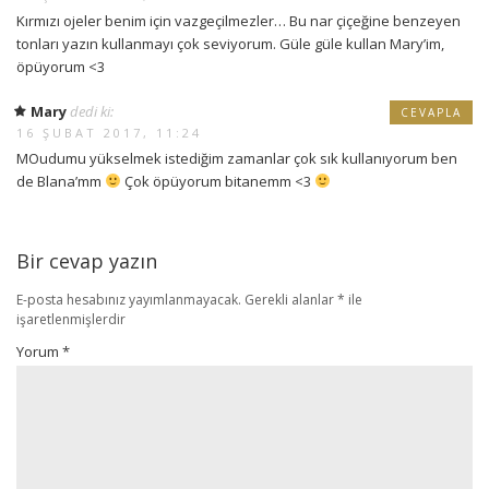
Kırmızı ojeler benim için vazgeçilmezler… Bu nar çiçeğine benzeyen
tonları yazın kullanmayı çok seviyorum. Güle güle kullan Mary’im,
öpüyorum <3
Mary
dedi ki:
CEVAPLA
16 ŞUBAT 2017, 11:24
MOudumu yükselmek istediğim zamanlar çok sık kullanıyorum ben
de Blana’mm
Çok öpüyorum bitanemm <3
Bir cevap yazın
E-posta hesabınız yayımlanmayacak.
Gerekli alanlar
*
ile
işaretlenmişlerdir
Yorum
*