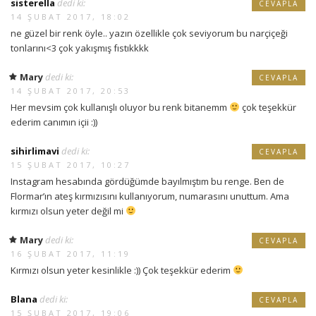
sisterella
dedi ki:
CEVAPLA
14 ŞUBAT 2017, 18:02
ne güzel bir renk öyle.. yazın özellikle çok seviyorum bu narçiçeği
tonlarını<3 çok yakışmış fıstıkkkk
Mary
dedi ki:
CEVAPLA
14 ŞUBAT 2017, 20:53
Her mevsim çok kullanışlı oluyor bu renk bitanemm
çok teşekkür
ederim canımın içii :))
sihirlimavi
dedi ki:
CEVAPLA
15 ŞUBAT 2017, 10:27
Instagram hesabında gördüğümde bayılmıştım bu renge. Ben de
Flormar’ın ateş kırmızısını kullanıyorum, numarasını unuttum. Ama
kırmızı olsun yeter değil mi
Mary
dedi ki:
CEVAPLA
16 ŞUBAT 2017, 11:19
Kırmızı olsun yeter kesinlikle :)) Çok teşekkür ederim
Blana
dedi ki:
CEVAPLA
15 ŞUBAT 2017, 19:06