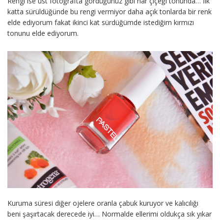
Rengi ise üst fotoğrafta gördüğünüz gibi nar çiçeği tonunda… İlk
katta sürüldüğünde bu rengi vermiyor daha açık tonlarda bir renk
elde ediyorum fakat ikinci kat sürdüğümde istediğim kırmızı
tonunu elde ediyorum.
Kuruma süresi diğer ojelere oranla çabuk kuruyor ve kalıcılığı
beni şaşırtacak derecede iyi… Normalde ellerimi oldukça sık yıkar