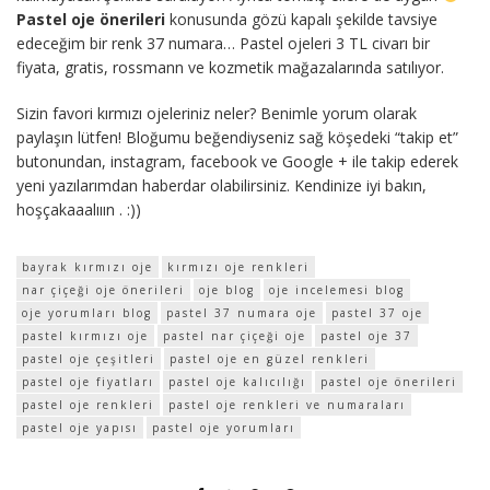
Pastel oje önerileri
konusunda gözü kapalı şekilde tavsiye
edeceğim bir renk 37 numara… Pastel ojeleri 3 TL civarı bir
fiyata, gratis, rossmann ve kozmetik mağazalarında satılıyor.
Sizin favori kırmızı ojeleriniz neler? Benimle yorum olarak
paylaşın lütfen! Bloğumu beğendiyseniz sağ köşedeki “takip et”
butonundan, instagram, facebook ve Google + ile takip ederek
yeni yazılarımdan haberdar olabilirsiniz. Kendinize iyi bakın,
hoşçakaaalııın . :))
bayrak kırmızı oje
kırmızı oje renkleri
nar çiçeği oje önerileri
oje blog
oje incelemesi blog
oje yorumları blog
pastel 37 numara oje
pastel 37 oje
pastel kırmızı oje
pastel nar çiçeği oje
pastel oje 37
pastel oje çeşitleri
pastel oje en güzel renkleri
pastel oje fiyatları
pastel oje kalıcılığı
pastel oje önerileri
pastel oje renkleri
pastel oje renkleri ve numaraları
pastel oje yapısı
pastel oje yorumları