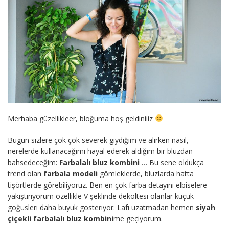
Merhaba güzellikleer, bloğuma hoş geldiniiiz
Bugün sizlere çok çok severek giydiğim ve alırken nasıl,
nerelerde kullanacağımı hayal ederek aldığım bir bluzdan
bahsedeceğim:
Farbalalı bluz kombini
… Bu sene oldukça
trend olan
farbala modeli
gömleklerde, bluzlarda hatta
tişörtlerde görebiliyoruz. Ben en çok farba detayını elbiselere
yakıştırıyorum özellikle V şeklinde dekoltesi olanlar küçük
göğüsleri daha büyük gösteriyor. Lafı uzatmadan hemen
siyah
çiçekli farbalalı bluz kombini
me geçiyorum.