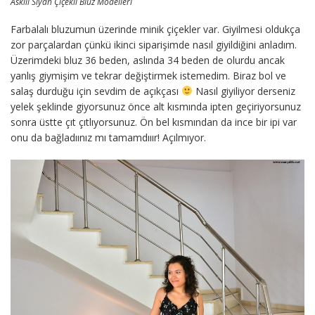
Askılı Siyah Çiçekli Bluz Modelleri
Farbalalı bluzumun üzerinde minik çiçekler var. Giyilmesi oldukça
zor parçalardan çünkü ikinci siparişimde nasıl giyildiğini anladım.
Üzerimdeki bluz 36 beden, aslında 34 beden de olurdu ancak
yanlış giymişim ve tekrar değiştirmek istemedim. Biraz bol ve
salaş durduğu için sevdim de açıkçası
Nasıl giyiliyor derseniz
yelek şeklinde giyorsunuz önce alt kısmında ipten geçiriyorsunuz
sonra üstte çıt çıtlıyorsunuz. Ön bel kısmından da ince bir ipi var
onu da bağladıınız mı tamamdııır! Açılmıyor.