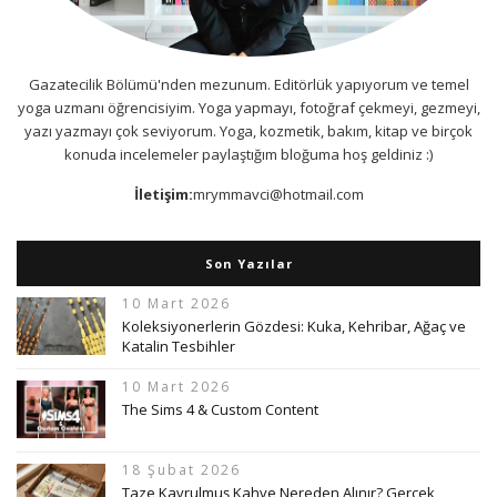
Gazatecilik Bölümü'nden mezunum. Editörlük yapıyorum ve temel
yoga uzmanı öğrencisiyim. Yoga yapmayı, fotoğraf çekmeyi, gezmeyi,
yazı yazmayı çok seviyorum. Yoga, kozmetik, bakım, kitap ve birçok
konuda incelemeler paylaştığım bloğuma hoş geldiniz :)
İletişim:
mrymmavci@hotmail.com
Son Yazılar
10 Mart 2026
Koleksiyonerlerin Gözdesi: Kuka, Kehribar, Ağaç ve
Katalin Tesbihler
10 Mart 2026
The Sims 4 & Custom Content
18 Şubat 2026
Taze Kavrulmuş Kahve Nereden Alınır? Gerçek