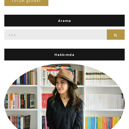
Arama
Ara:
Ara
Hakkımda