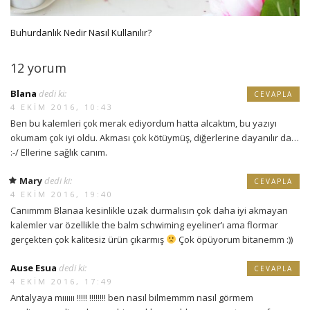
Buhurdanlık Nedir Nasıl Kullanılır?
12 yorum
Blana
dedi ki:
CEVAPLA
4 EKIM 2016, 10:43
Ben bu kalemleri çok merak ediyordum hatta alcaktım, bu yazıyı
okumam çok iyi oldu. Akması çok kötüymüş, diğerlerine dayanılır da…
:-/ Ellerine sağlık canım.
Mary
dedi ki:
CEVAPLA
4 EKIM 2016, 19:40
Canımmm Blanaa kesinlikle uzak durmalısın çok daha iyi akmayan
kalemler var özellikle the balm schwiming eyeliner’ı ama flormar
gerçekten çok kalitesiz ürün çıkarmış
Çok öpüyorum bitanemm :))
Ause Esua
dedi ki:
CEVAPLA
4 EKIM 2016, 17:49
Antalyaya mıııııı !!!!! !!!!!!!! ben nasıl bilmemmm nasıl görmem