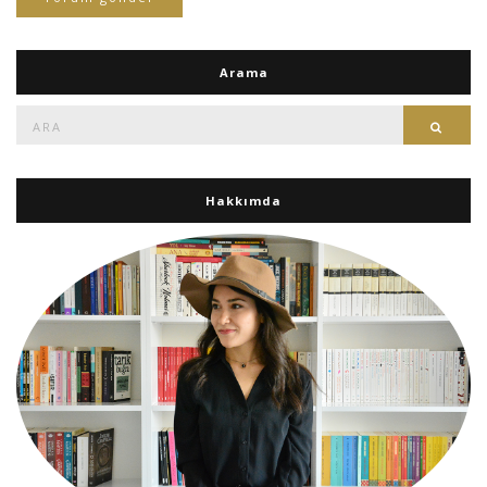
Arama
Ara:
Ara
Hakkımda