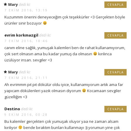
Mary
dedi ki:
CEVAPLA
7 EKIM 2016, 13:19
Kuzummm önerini deneyeceğim çok teşekkürler <3 Gerçekten böyle
ürünler sinir bozuyor
evrim korkmazgil
dedi ki:
CEVAPLA
7 EKIM 2016, 18:46
canım eline sağlık, yumuşak kalemleri ben de rahat kullanamıyorum,
çok sert olmasın ama bu kadar yumuş da olmasın
kırılınca
üzülüyor insan. sevgiler <3
Mary
dedi ki:
CEVAPLA
7 EKIM 2016, 21:11
Ah evrimmm pıt pıt dökülür oldu iyice, kullanamıyorum artık ama far
yapıcam dökülenleri yazık olmasın diyorum
Kocamaan sevgiler
güzelliğim <3
Destino
dedi ki:
CEVAPLA
9 EKIM 2016, 00:28
Bu kalemler gerçekten çok yumuşak oluyor yaa ne zaman alsam
kırılıyor
bende bıraktım bunları kullanmayı :)) yorumun yine çok