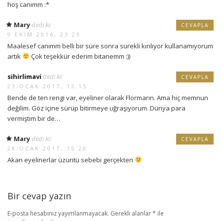
hoş canımm :*
Mary
dedi ki:
CEVAPLA
9 EKIM 2016, 23:29
Maalesef canımm belli bir süre sonra sürekli kırılıyor kullanamıyorum
artık
Çok teşekkür ederim bitanemm :))
sihirlimavi
dedi ki:
CEVAPLA
23 OCAK 2017, 13:15
Bende de ten rengi var, eyeliner olarak Flormarın. Ama hiç memnun
değilim. Göz içine sürüp bitirmeye uğraşıyorum. Dünya para
vermiştim bir de…
Mary
dedi ki:
CEVAPLA
28 OCAK 2017, 15:20
Akan eyelinerlar üzüntü sebebi gerçekten
Bir cevap yazın
E-posta hesabınız yayımlanmayacak.
Gerekli alanlar
*
ile