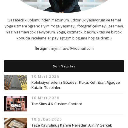
Gazatecilik Bölümü'nden mezunum. Editörlük yapıyorum ve temel
yoga uzmanı öğrencisiyim. Yoga yapmayı, fotoğraf çekmeyi, gezmeyi,
yazı yazmayı çok seviyorum. Yoga, kozmetik, bakım, kitap ve birçok
konuda incelemeler paylaştığım bloğuma hoş geldiniz :)
İletişim:
mrymmavci@hotmail.com
Son Yazılar
10 Mart 2026
Koleksiyonerlerin Gözdesi: Kuka, Kehribar, Ağaç ve
Katalin Tesbihler
10 Mart 2026
The Sims 4 & Custom Content
18 Şubat 2026
Taze Kavrulmuş Kahve Nereden Alınır? Gerçek