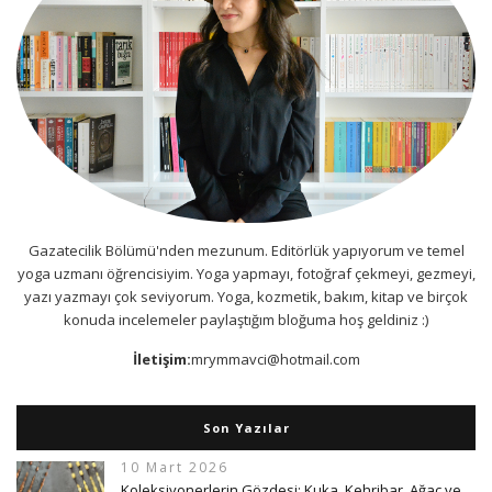
Gazatecilik Bölümü'nden mezunum. Editörlük yapıyorum ve temel
yoga uzmanı öğrencisiyim. Yoga yapmayı, fotoğraf çekmeyi, gezmeyi,
yazı yazmayı çok seviyorum. Yoga, kozmetik, bakım, kitap ve birçok
konuda incelemeler paylaştığım bloğuma hoş geldiniz :)
İletişim:
mrymmavci@hotmail.com
Son Yazılar
10 Mart 2026
Koleksiyonerlerin Gözdesi: Kuka, Kehribar, Ağaç ve