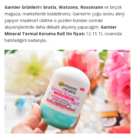
Garnier ürünleri
ni
Gratis
,
Watsons
,
Rossmann
ve birçok
mağaza, marketlerde bulabilirsiniz. Garnier’ın çoğu ürünü alerji
yapıyor maalesef cildime o yüzden bundan sonraki
alışverişlerimde daha dikkatli alışveriş yapacağım.
Garnier
Mineral Termal Koruma Roll On fiyatı
12-15 TL civarında
hatırladığım kadarıyla…