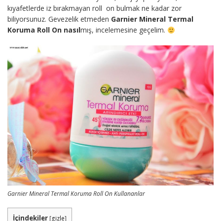
kıyafetlerde iz bırakmayan roll on bulmak ne kadar zor
biliyorsunuz. Gevezelik etmeden
Garnier Mineral Termal
Koruma Roll On nasıl
mış, incelemesine geçelim.
Garnier Mineral Termal Koruma Roll On Kullananlar
İçindekiler
[
gizle
]